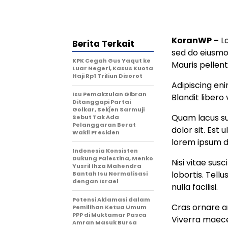
KoranWP
–
Lo
Berita Terkait
sed do eiusmo
KPK Cegah Gus Yaqut ke
Mauris pellent
Luar Negeri, Kasus Kuota
Haji Rp1 Triliun Disorot
Adipiscing en
Isu Pemakzulan Gibran
Blandit libero 
Ditanggapi Partai
Golkar, Sekǰen Sarmuji
Quam lacus su
Sebut Tak Ada
Pelanggaran Berat
dolor sit. Est 
Wakil Presiden
lorem ipsum d
Indonesia Konsisten
Dukung Palestina, Menko
Nisi vitae sus
Yusril Ihza Mahendra
lobortis. Tell
Bantah Isu Normalisasi
dengan Israel
nulla facilisi.
Potensi Aklamasi dalam
Cras ornare a
Pemilihan Ketua Umum
PPP di Muktamar Pasca
Viverra maecen
Amran Masuk Bursa