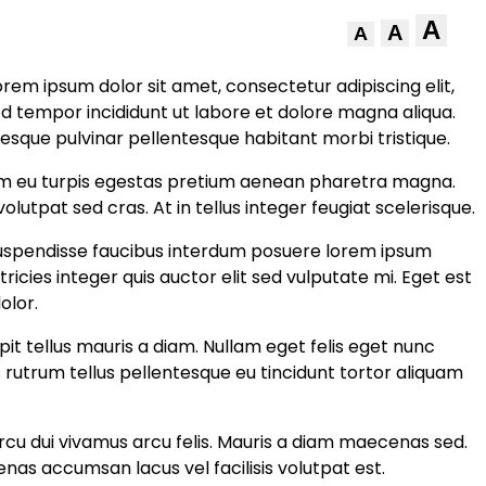
A
A
A
rem ipsum dolor sit amet, consectetur adipiscing elit,
d tempor incididunt ut labore et dolore magna aliqua.
esque pulvinar pellentesque habitant morbi tristique.
im eu turpis egestas pretium aenean pharetra magna.
volutpat sed cras. At in tellus integer feugiat scelerisque.
spendisse faucibus interdum posuere lorem ipsum
ultricies integer quis auctor elit sed vulputate mi. Eget est
olor.
cipit tellus mauris a diam. Nullam eget felis eget nunc
us rutrum tellus pellentesque eu tincidunt tortor aliquam
rcu dui vivamus arcu felis. Mauris a diam maecenas sed.
as accumsan lacus vel facilisis volutpat est.