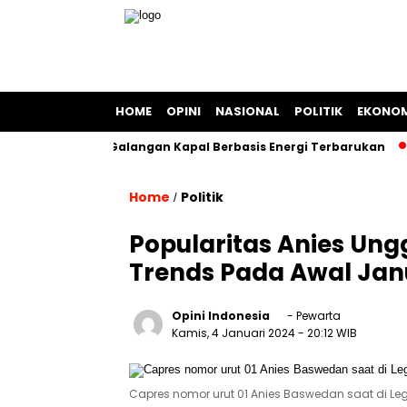
HOME
OPINI
NASIONAL
POLITIK
EKONOM
pakat Bangun Galangan Kapal Berbasis Energi Terbarukan
Home
Politik
/
Popularitas Anies Ungg
Trends Pada Awal Jan
Opini Indonesia
- Pewarta
Kamis, 4 Januari 2024
- 20:12 WIB
Capres nomor urut 01 Anies Baswedan saat di Le