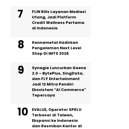
FLIN Rilis Layanan Mediasi
Utang, Jadi Platform
Credit Wellness Pertama
di Indonesia
Kennametal Hadirkan
Pengalaman Next Level
Shop Di IMTS 2026
Synagie Luncurkan Geene
2.0 – BytePlus, SingData,
dan FLY Entertainment
Jadi 12 Mitra Pendiri
Ekosistem “AI Commerce”
Tepercaya
EVALUE, Operator SPKLU
Terbesar di Taiwan,
Ekspansi ke Indonesia
dan Resmikan Kantor di