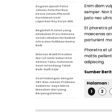
Enim diam vulp
Dugaan Ijazah Palsu
Jokowi, Polisi Periksa
semper. Non b
Ketua Umum PPN Andi
justo nec ultri
Kurniawan Usai
Laporkan Roy Suryo dkk
Et pharetra ph
Beginilah 5 Jalan yang
maecenas accum
Dilakukan Press Release
untuk Lakukan Perbaikan
parturient mo
Citra dan Pulihkan Nama
Baik
Pharetra et ul
Mantan Wakil Presiden
mattis pellent
Ma’ruf Amin Sebut Kita
adipiscing.
Semua Tahu, Indonesia
Saat Ini Sedang Tidak
Baik-baik Saja
Sumber Berit
Soal Hubungan dengan
SBY dan Jokowi, Prabowo
Halaman :
Subianto: Saya Minta
Masukan dari yang
1
2
Berpengalaman