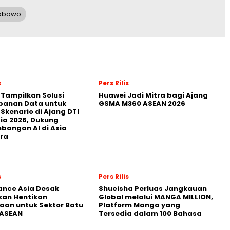
abowo
s
Pers Rilis
 Tampilkan Solusi
Huawei Jadi Mitra bagi Ajang
panan Data untuk
GSMA M360 ASEAN 2026
 Skenario di Ajang DTI
ia 2026, Dukung
angan AI di Asia
ra
s
Pers Rilis
nance Asia Desak
Shueisha Perluas Jangkauan
kan Hentikan
Global melalui MANGA MILLION,
an untuk Sektor Batu
Platform Manga yang
 ASEAN
Tersedia dalam 100 Bahasa