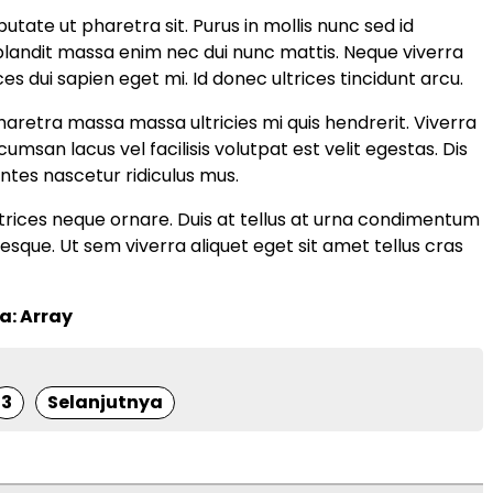
utate ut pharetra sit. Purus in mollis nunc sed id
landit massa enim nec dui nunc mattis. Neque viverra
ces dui sapien eget mi. Id donec ultrices tincidunt arcu.
aretra massa massa ultricies mi quis hendrerit. Viverra
san lacus vel facilisis volutpat est velit egestas. Dis
ntes nascetur ridiculus mus.
trices neque ornare. Duis at tellus at urna condimentum
esque. Ut sem viverra aliquet eget sit amet tellus cras
a: Array
3
Selanjutnya