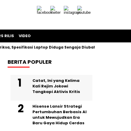
S RILIS
VIDEO
 Spesifikasi Laptop Diduga Sengaja Diubah Paksa
Proyek 
BERITA POPULER
Catat, Ini yang Kelima
Kali Rejim Jokowi
Tangkapi Aktivis Kritis
Hisense Lansir Strategi
Pertumbuhan Berbasis AI
untuk Mewujudkan Era
Baru Gaya Hidup Cerdas