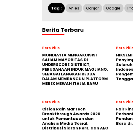
Tag :
Anies
Ganjar
Google
Pr
Berita Terbaru
Pers Rilis
Pers Rili
MONDEVITA MENGAKUISISI
HIKSEMI
SAHAM MAYORITAS DI
Penyim
UNDERSCORE DISTRICT,
Seluruh
PERUSAHAAN INDUK MAGLIANO,
Indones
SEBAGAI LANGKAH KEDUA
Pengemb
DALAM MEMBANGUN PLATFORM
Tengga
MEREK MEWAH ITALIA BARU
Pers Rilis
Pers Rili
Cision Raih MarTech
Fair Fi
Breakthrough Awards 2026
Perban
untuk Pemantauan dan
Pendana
Analisis Media Sosial,
Bara di
Distribusi Siaran Pers, dan AEO