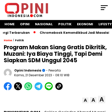
HOME
OPINI
NASIONAL
POLITIK
EKONOMI
LIFESTY
i Terbarukan
Chromebook Kemendikbud Jadi Masalah Hukum:
/
Home
Politik
Program Makan Siang Gratis Dikritik,
Muzani: Iya Biaya Tinggi, Tapi Demi
Siapkan SDM Unggul 2045
Opini Indonesia
- Pewarta
Kamis, 21 Desember 2023
- 08:10 WIB
A
A
A