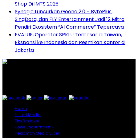
Shop Di IMTS 2026
Synagie Luncurkan Geene 2.0 – BytePlus,
SingData, dan FLY Entertainment Jadi 12 Mitra
Pendiri Ekosistem “AI Commerce” Tepercaya
EVALUE, Operator SPKLU Terbesar di Taiwan,
Ekspansi ke Indonesia dan Resmikan Kantor di
Jakarta
Graha Media Center,
Bogor - Indonesia
untukredaksi@gmail.com
+628557777888
Home
Histori Media
Tim Redaksi
Kode Etik Jurnalistik
Pedoman Media Siber