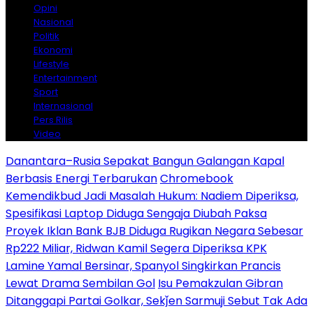
Opini
Nasional
Politik
Ekonomi
Lifestyle
Entertainment
Sport
Internasional
Pers Rilis
Video
Danantara–Rusia Sepakat Bangun Galangan Kapal
Berbasis Energi Terbarukan
Chromebook
Kemendikbud Jadi Masalah Hukum: Nadiem Diperiksa,
Spesifikasi Laptop Diduga Sengaja Diubah Paksa
Proyek Iklan Bank BJB Diduga Rugikan Negara Sebesar
Rp222 Miliar, Ridwan Kamil Segera Diperiksa KPK
Lamine Yamal Bersinar, Spanyol Singkirkan Prancis
Lewat Drama Sembilan Gol
Isu Pemakzulan Gibran
Ditanggapi Partai Golkar, Sekǰen Sarmuji Sebut Tak Ada