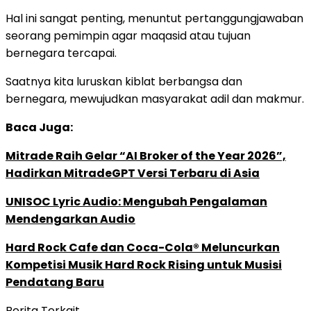
Hal ini sangat penting, menuntut pertanggungjawaban
seorang pemimpin agar maqasid atau tujuan
bernegara tercapai.
Saatnya kita luruskan kiblat berbangsa dan
bernegara, mewujudkan masyarakat adil dan makmur.
Baca Juga:
Mitrade Raih Gelar “AI Broker of the Year 2026”,
Hadirkan MitradeGPT Versi Terbaru di Asia
UNISOC Lyric Audio: Mengubah Pengalaman
Mendengarkan Audio
Hard Rock Cafe dan Coca-Cola® Meluncurkan
Kompetisi Musik Hard Rock Rising untuk Musisi
Pendatang Baru
Berita Terkait