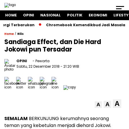
HOME
OPINI
NASIONAL
POLITIK
EKONOMI
LIFESTY
i Terbarukan
Chromebook Kemendikbud Jadi Masalah Hukum:
/
Home
Rilis
Sandiaga Effect, dan Die Hard
Jokowi pun Tersadar
OPINI
- Pewarta
Sabtu, 22 Desember 2018
- 21:20 WIB
A
A
A
SEMALAM
BERKUNJUNG kerumahnya seorang
teman yang kebetulan menjadi diehard Jokowi.