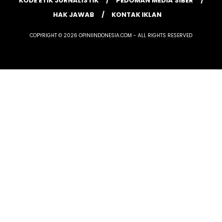
KODE ETIK JURNALISTIK
PEDOMAN MEDIA SIBER
HAK JAWAB
KONTAK IKLAN
COPYRIGHT © 2026 OPINIINDONESIA.COM - ALL RIGHTS RESERVED