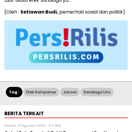
Luar biasa efek Sandiaga ya…
[Oleh :
Setiawan Budi,
pemerhati sosial dan politik]
Tag :
Efek Kampanye
Jokowi
Sandiaga Uno
BERITA TERKAIT
Selasa, 19 Agustus 2025 - 11:11 WIB