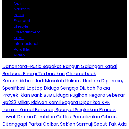
Opini
Nasional
Politik
Ekonomi
Lifestyle
Entertainment
Sport
Internasional
Pers Rilis
Video
Danantara–Rusia Sepakat Bangun Galangan Kapal
Berbasis Energi Terbarukan
Chromebook
Kemendikbud Jadi Masalah Hukum: Nadiem Diperiksa,
Spesifikasi Laptop Diduga Sengaja Diubah Paksa
Proyek Iklan Bank BJB Diduga Rugikan Negara Sebesar
Rp222 Miliar, Ridwan Kamil Segera Diperiksa KPK
Lamine Yamal Bersinar, Spanyol Singkirkan Prancis
Lewat Drama Sembilan Gol
Isu Pemakzulan Gibran
Ditanggapi Partai Golkar, Sekǰen Sarmuji Sebut Tak Ada