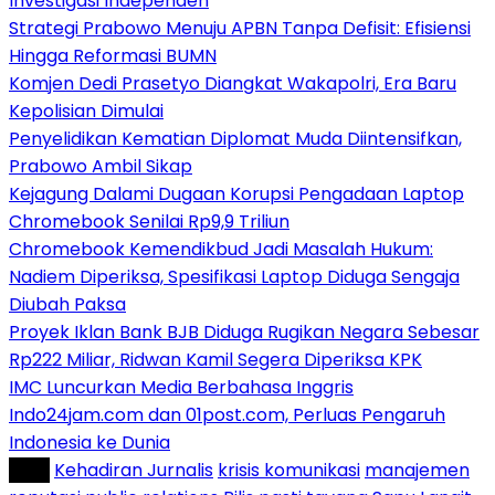
Investigasi Independen
Strategi Prabowo Menuju APBN Tanpa Defisit: Efisiensi
Hingga Reformasi BUMN
Komjen Dedi Prasetyo Diangkat Wakapolri, Era Baru
Kepolisian Dimulai
Penyelidikan Kematian Diplomat Muda Diintensifkan,
Prabowo Ambil Sikap
Kejagung Dalami Dugaan Korupsi Pengadaan Laptop
Chromebook Senilai Rp9,9 Triliun
Chromebook Kemendikbud Jadi Masalah Hukum:
Nadiem Diperiksa, Spesifikasi Laptop Diduga Sengaja
Diubah Paksa
Proyek Iklan Bank BJB Diduga Rugikan Negara Sebesar
Rp222 Miliar, Ridwan Kamil Segera Diperiksa KPK
IMC Luncurkan Media Berbahasa Inggris
Indo24jam.com dan 01post.com, Perluas Pengaruh
Indonesia ke Dunia
Tag :
Kehadiran Jurnalis
krisis komunikasi
manajemen