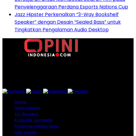
Penyelenggaraan Perdana Esports Nations Cup
Jazz Hipster Perkenalkan “3-Way Bookshelf
Speaker” dengan Desain “Sealed Bass” untuk
Tingkatkan Pengalaman Audio Desktop
Graha Media Center,
Bogor - Indonesia
untukredaksi@gmail.com
+628557777888
Home
Histori Media
Tim Redaksi
Kode Etik Jurnalistik
Pedoman Media Siber
Hak Jawab