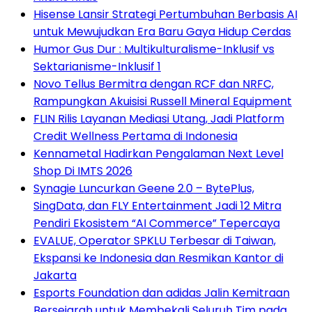
Hisense Lansir Strategi Pertumbuhan Berbasis AI
untuk Mewujudkan Era Baru Gaya Hidup Cerdas
Humor Gus Dur : Multikulturalisme-Inklusif vs
Sektarianisme-Inklusif 1
Novo Tellus Bermitra dengan RCF dan NRFC,
Rampungkan Akuisisi Russell Mineral Equipment
FLIN Rilis Layanan Mediasi Utang, Jadi Platform
Credit Wellness Pertama di Indonesia
Kennametal Hadirkan Pengalaman Next Level
Shop Di IMTS 2026
Synagie Luncurkan Geene 2.0 – BytePlus,
SingData, dan FLY Entertainment Jadi 12 Mitra
Pendiri Ekosistem “AI Commerce” Tepercaya
EVALUE, Operator SPKLU Terbesar di Taiwan,
Ekspansi ke Indonesia dan Resmikan Kantor di
Jakarta
Esports Foundation dan adidas Jalin Kemitraan
Bersejarah untuk Membekali Seluruh Tim pada