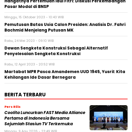
Hangatnya Pertemuan Idul Fitri: Diskusi Perkembangan
Pasar Modal di BNSP
Minggu, 15 Oktober 2023 - 10:43 WIB
Pemutusan Batas Usia Calon Presiden: Analisis Dr. Fahri
Bachmid Menjelang Putusan MK
Rabu, 24 Mei 2023 - 09:10 WIB
Dewan Sengketa Konstruksi Sebagai Alternatif
Penyelesaian Sengketa Konstruksi
Rabu, 12 April 2023 - 20:52 WIB
Martabat MPR Pasca Amandemen UUD 1945, Yusril: Kita
Kehilangan Ide Dasar Bernegara
BERITA TERBARU
Pers Rilis
Coolita Luncurkan FAST Media Alliance
Pertama di Indonesia Bersama
Sejumlah Stasiun TV Terkemuka
Minggu, 9 Agu 2026 - 23:49 WIB