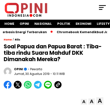
HOME
OPINI
NASIONAL
POLITIK
EKONOMI
LIFESTY
basis Energi Terbarukan
Chromebook Kemendikbud Jadi Mas
/
Home
Rilis
Soal Papua dan Papua Barat : Tiba-
tiba rindu Suara Mahduf DKK
Dimanakah Mereka?
OPINI
- Pewarta
Jumat, 30 Agustus 2019
- 10:11 WIB
A
A
A