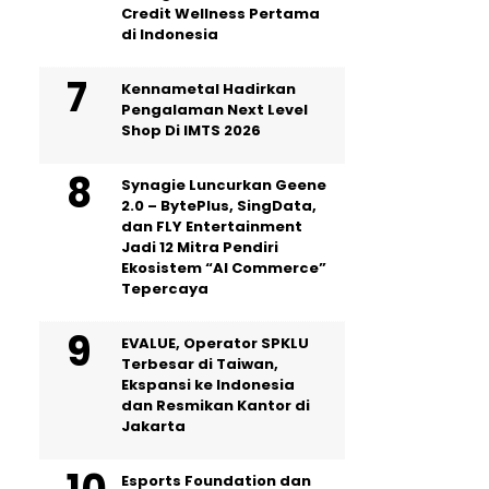
Credit Wellness Pertama
di Indonesia
Kennametal Hadirkan
Pengalaman Next Level
Shop Di IMTS 2026
Synagie Luncurkan Geene
2.0 – BytePlus, SingData,
dan FLY Entertainment
Jadi 12 Mitra Pendiri
Ekosistem “AI Commerce”
Tepercaya
EVALUE, Operator SPKLU
Terbesar di Taiwan,
Ekspansi ke Indonesia
dan Resmikan Kantor di
Jakarta
Esports Foundation dan