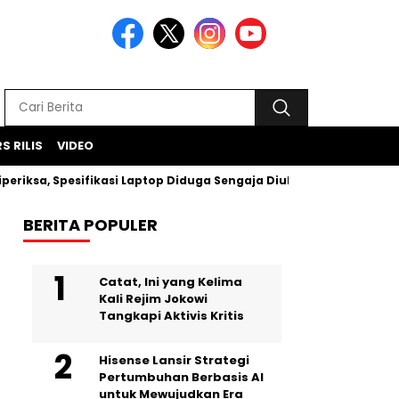
S RILIS
VIDEO
sa, Spesifikasi Laptop Diduga Sengaja Diubah Paksa
Proy
BERITA POPULER
Catat, Ini yang Kelima
Kali Rejim Jokowi
Tangkapi Aktivis Kritis
Hisense Lansir Strategi
Pertumbuhan Berbasis AI
untuk Mewujudkan Era