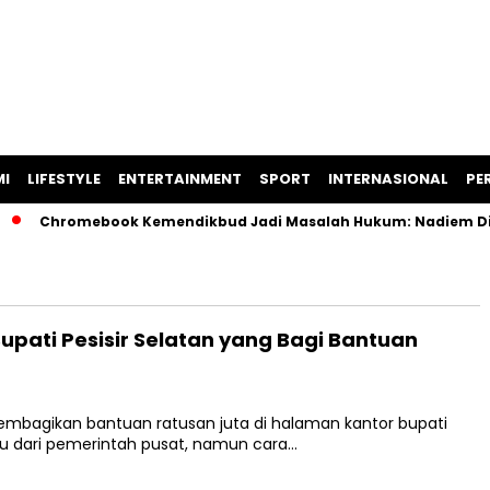
I
LIFESTYLE
ENTERTAINMENT
SPORT
INTERNASIONAL
PER
Chromebook Kemendikbud Jadi Masalah Hukum: Nadiem Diperik
ati Pesisir Selatan yang Bagi Bantuan
membagikan bantuan ratusan juta di halaman kantor bupati
itu dari pemerintah pusat, namun cara…