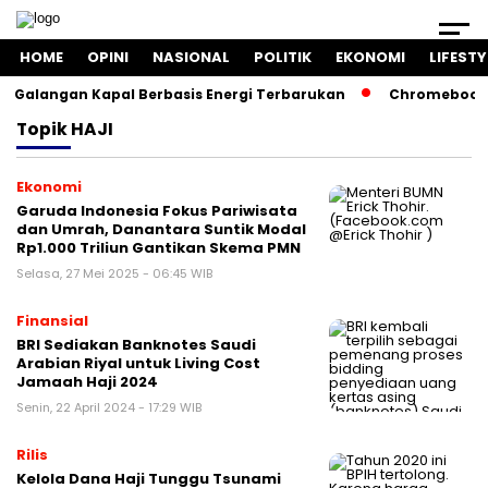
HOME
OPINI
NASIONAL
POLITIK
EKONOMI
LIFESTY
Galangan Kapal Berbasis Energi Terbarukan
Chromebook K
Topik
HAJI
Ekonomi
Garuda Indonesia Fokus Pariwisata
dan Umrah, Danantara Suntik Modal
Rp1.000 Triliun Gantikan Skema PMN
Selasa, 27 Mei 2025 - 06:45 WIB
Finansial
BRI Sediakan Banknotes Saudi
Arabian Riyal untuk Living Cost
Jamaah Haji 2024
Senin, 22 April 2024 - 17:29 WIB
Rilis
Kelola Dana Haji Tunggu Tsunami