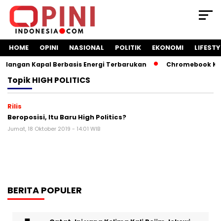
HOME
OPINI
NASIONAL
POLITIK
EKONOMI
LIFESTY
langan Kapal Berbasis Energi Terbarukan
Chromebook Keme
Topik
HIGH POLITICS
Rilis
Beroposisi, Itu Baru High Politics?
Jumat, 18 Oktober 2019 - 14:01 WIB
BERITA POPULER