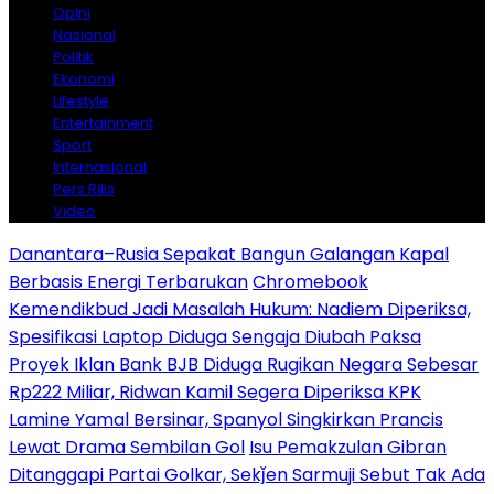
Opini
Nasional
Politik
Ekonomi
Lifestyle
Entertainment
Sport
Internasional
Pers Rilis
Video
Danantara–Rusia Sepakat Bangun Galangan Kapal
Berbasis Energi Terbarukan
Chromebook
Kemendikbud Jadi Masalah Hukum: Nadiem Diperiksa,
Spesifikasi Laptop Diduga Sengaja Diubah Paksa
Proyek Iklan Bank BJB Diduga Rugikan Negara Sebesar
Rp222 Miliar, Ridwan Kamil Segera Diperiksa KPK
Lamine Yamal Bersinar, Spanyol Singkirkan Prancis
Lewat Drama Sembilan Gol
Isu Pemakzulan Gibran
Ditanggapi Partai Golkar, Sekǰen Sarmuji Sebut Tak Ada