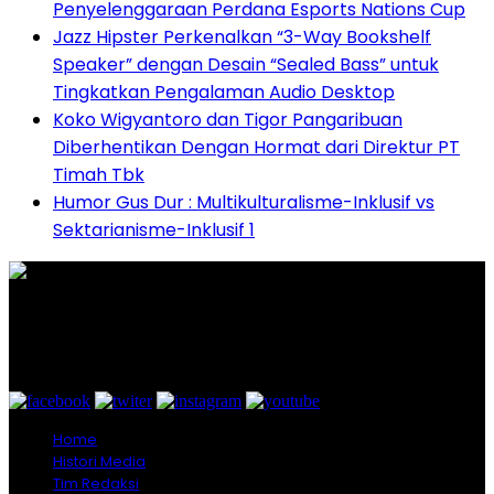
Penyelenggaraan Perdana Esports Nations Cup
Jazz Hipster Perkenalkan “3-Way Bookshelf
Speaker” dengan Desain “Sealed Bass” untuk
Tingkatkan Pengalaman Audio Desktop
Koko Wigyantoro dan Tigor Pangaribuan
Diberhentikan Dengan Hormat dari Direktur PT
Timah Tbk
Humor Gus Dur : Multikulturalisme-Inklusif vs
Sektarianisme-Inklusif 1
Graha Media Center,
Bogor - Indonesia
untukredaksi@gmail.com
+628557777888
Home
Histori Media
Tim Redaksi