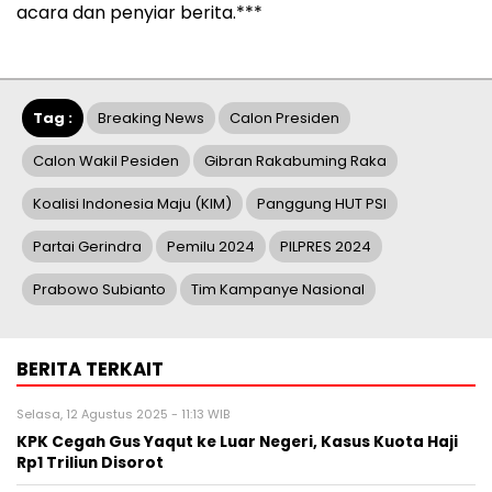
acara dan penyiar berita.***
Tag :
Breaking News
Calon Presiden
Calon Wakil Pesiden
Gibran Rakabuming Raka
Koalisi Indonesia Maju (KIM)
Panggung HUT PSI
Partai Gerindra
Pemilu 2024
PILPRES 2024
Prabowo Subianto
Tim Kampanye Nasional
BERITA TERKAIT
Selasa, 12 Agustus 2025 - 11:13 WIB
KPK Cegah Gus Yaqut ke Luar Negeri, Kasus Kuota Haji
Rp1 Triliun Disorot