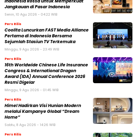
Indonesia Rossa untuk Memperkuat
Jangkauan di Pasar Indonesia
Senin, 10 Agu 2026 - 04:22 WIB
Pers Rilis
Coolita Luncurkan FAST Media Alliance
Pertama di Indonesia Bersama
Sejumlah Stasiun TV Terkemuka
Minggu, 9 Agu 2026 - 23:49 WIB
Pers Rilis
16th Worldwide Chinese Life Insurance
Congress & International Dragon
Award (IDA) Annual Conference 2026
Resmi Digelar
Minggu, 9 Agu 2026 - 01:45 WIB
Pers Rilis
Himel Hadirkan Visi Hunian Modern
melalui Kampanye Global “Dream
Home”
Sabtu, 8 Agu 2026 - 14:26 WIB
Pers Rilis