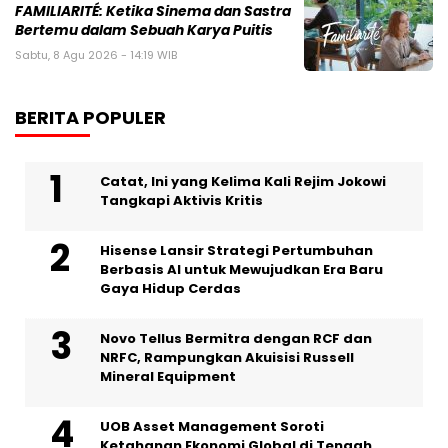
FAMILIARITÉ: Ketika Sinema dan Sastra
Bertemu dalam Sebuah Karya Puitis
Sabtu, 8 Agu 2026 - 14:19 WIB
BERITA POPULER
Catat, Ini yang Kelima Kali Rejim Jokowi
Tangkapi Aktivis Kritis
Hisense Lansir Strategi Pertumbuhan
Berbasis AI untuk Mewujudkan Era Baru
Gaya Hidup Cerdas
Novo Tellus Bermitra dengan RCF dan
NRFC, Rampungkan Akuisisi Russell
Mineral Equipment
UOB Asset Management Soroti
Ketahanan Ekonomi Global di Tengah