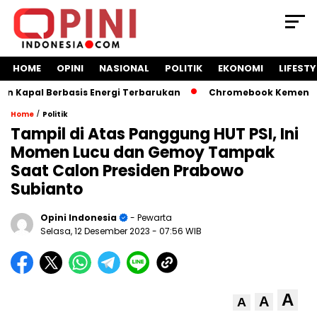
HOME
OPINI
NASIONAL
POLITIK
EKONOMI
LIFESTY
Kapal Berbasis Energi Terbarukan
Chromebook Kemendikbud
/
Home
Politik
Tampil di Atas Panggung HUT PSI, Ini
Momen Lucu dan Gemoy Tampak
Saat Calon Presiden Prabowo
Subianto
Opini Indonesia
- Pewarta
Selasa, 12 Desember 2023
- 07:56 WIB
A
A
A