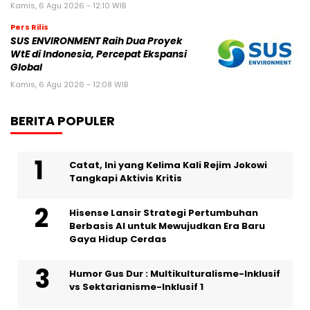
Kamis, 6 Agu 2026 - 12:10 WIB
Pers Rilis
SUS ENVIRONMENT Raih Dua Proyek
WtE di Indonesia, Percepat Ekspansi
Global
Kamis, 6 Agu 2026 - 12:08 WIB
BERITA POPULER
Catat, Ini yang Kelima Kali Rejim Jokowi
Tangkapi Aktivis Kritis
Hisense Lansir Strategi Pertumbuhan
Berbasis AI untuk Mewujudkan Era Baru
Gaya Hidup Cerdas
Humor Gus Dur : Multikulturalisme-Inklusif
vs Sektarianisme-Inklusif 1