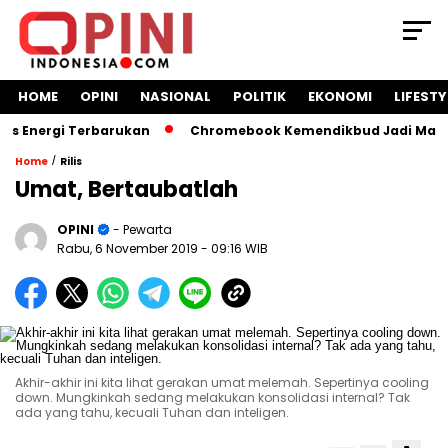
HOME
OPINI
NASIONAL
POLITIK
EKONOMI
LIFESTY
Energi Terbarukan
Chromebook Kemendikbud Jadi Masalah H
/
Home
Rilis
Umat, Bertaubatlah
OPINI
- Pewarta
Rabu, 6 November 2019
- 09:16 WIB
Akhir-akhir ini kita lihat gerakan umat melemah. Sepertinya cooling
down. Mungkinkah sedang melakukan konsolidasi internal? Tak
ada yang tahu, kecuali Tuhan dan inteligen.