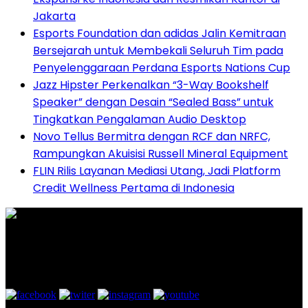
Jakarta
Esports Foundation dan adidas Jalin Kemitraan
Bersejarah untuk Membekali Seluruh Tim pada
Penyelenggaraan Perdana Esports Nations Cup
Jazz Hipster Perkenalkan “3-Way Bookshelf
Speaker” dengan Desain “Sealed Bass” untuk
Tingkatkan Pengalaman Audio Desktop
Novo Tellus Bermitra dengan RCF dan NRFC,
Rampungkan Akuisisi Russell Mineral Equipment
FLIN Rilis Layanan Mediasi Utang, Jadi Platform
Credit Wellness Pertama di Indonesia
Graha Media Center,
Bogor - Indonesia
untukredaksi@gmail.com
+628557777888