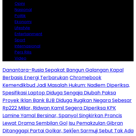
Opini
Nasional
Politik
Ekonomi
Lifestyle
Entertainment
Sport
Internasional
Pers Rilis
Video
Danantara–Rusia Sepakat Bangun Galangan Kapal
Berbasis Energi Terbarukan
Chromebook
Kemendikbud Jadi Masalah Hukum: Nadiem Diperiksa,
Spesifikasi Laptop Diduga Sengaja Diubah Paksa
Proyek Iklan Bank BJB Diduga Rugikan Negara Sebesar
Rp222 Miliar, Ridwan Kamil Segera Diperiksa KPK
Lamine Yamal Bersinar, Spanyol Singkirkan Prancis
Lewat Drama Sembilan Gol
Isu Pemakzulan Gibran
Ditanggapi Partai Golkar, Sekǰen Sarmuji Sebut Tak Ada