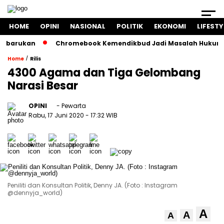
HOME
OPINI
NASIONAL
POLITIK
EKONOMI
LIFESTY
kan
Chromebook Kemendikbud Jadi Masalah Hukum: Nadiem D
/
Home
Rilis
4300 Agama dan Tiga Gelombang
Narasi Besar
OPINI
- Pewarta
Rabu, 17 Juni 2020
- 17:32 WIB
Peniliti dan Konsultan Politik, Denny JA. (Foto : Instagram
@dennyja_world)
A
A
A