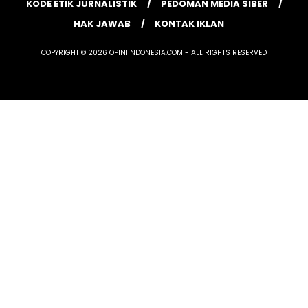
KODE ETIK JURNALISTIK
PEDOMAN MEDIA SIBER
HAK JAWAB
KONTAK IKLAN
COPYRIGHT © 2026 OPINIINDONESIA.COM - ALL RIGHTS RESERVED