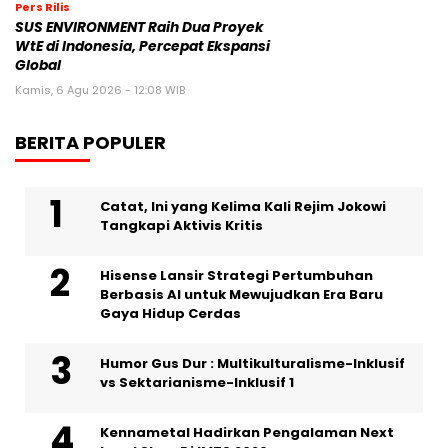
Pers Rilis
SUS ENVIRONMENT Raih Dua Proyek
WtE di Indonesia, Percepat Ekspansi
Global
Kamis, 6 Agu 2026 - 12:08 WIB
BERITA POPULER
Catat, Ini yang Kelima Kali Rejim Jokowi
Tangkapi Aktivis Kritis
Hisense Lansir Strategi Pertumbuhan
Berbasis AI untuk Mewujudkan Era Baru
Gaya Hidup Cerdas
Humor Gus Dur : Multikulturalisme-Inklusif
vs Sektarianisme-Inklusif 1
Kennametal Hadirkan Pengalaman Next