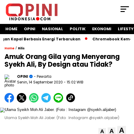
HOME
OPINI
NASIONAL
POLITIK
EKONOMI
LIFESTY
n Kapal Berbasis Energi Terbarukan
Chromebook Kemendikb
/
Home
Rilis
Amuk Orang Gila yang Menyerang
Syekh Ali, By Design atau Tidak?
OPINI
- Pewarta
Senin, 14 September 2020
- 15:02 WIB
Ulama Syeikh Moh Ali Jaber. (Foto : Instagram @syekh.alijaber)
A
A
A