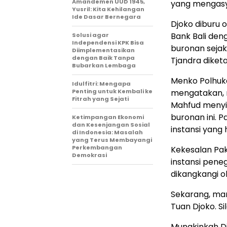
Amandemen UUD 1945,
yang mengasyi
Yusril: Kita Kehilangan
Ide Dasar Bernegara
Djoko diburu 
Bank Bali den
Solusi agar
Independensi KPK Bisa
buronan sejak 
Diimplementasikan
dengan Baik Tanpa
Tjandra diketa
Bubarkan Lembaga
Menko Polhuk
Idulfitri: Mengapa
Penting untuk Kembali ke
mengatakan, n
Fitrah yang Sejati
Mahfud menyin
buronan ini. 
Ketimpangan Ekonomi
dan Kesenjangan Sosial
instansi yang 
di Indonesia: Masalah
yang Terus Membayangi
Perkembangan
Kekesalan Pak
Demokrasi
instansi pene
dikangkangi ol
Sekarang, mar
Tuan Djoko. S
Mungkinkah Dj