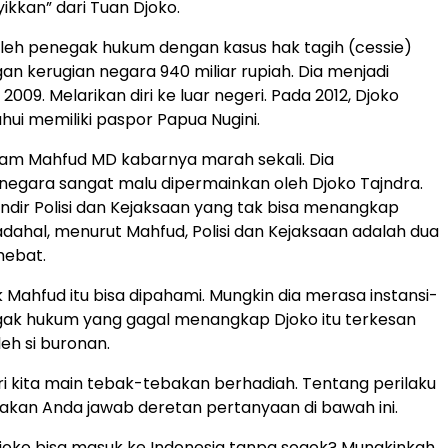
kkan” dari Tuan Djoko.
oleh penegak hukum dengan kasus hak tagih (cessie)
gan kerugian negara 940 miliar rupiah. Dia menjadi
2009. Melarikan diri ke luar negeri. Pada 2012, Djoko
hui memiliki paspor Papua Nugini.
am Mahfud MD kabarnya marah sekali. Dia
egara sangat malu dipermainkan oleh Djoko Tajndra.
dir Polisi dan Kejaksaan yang tak bisa menangkap
Padahal, menurut Mahfud, Polisi dan Kejaksaan adalah dua
hebat.
 Mahfud itu bisa dipahami. Mungkin dia merasa instansi-
gak hukum yang gagal menangkap Djoko itu terkesan
eh si buronan.
i kita main tebak-tebakan berhadiah. Tentang perilaku
ilakan Anda jawab deretan pertanyaan di bawah ini.
oko bisa masuk ke Indonesia tanpa sogok? Mungkinkah