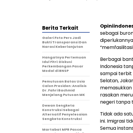
Opiniindone
Berita Terkait
sebagai buron
Galeri Foto Pers Jadi
diperlukanny
Bukti Transparansi Dan
“memfasilitasi
Narasi Keberlanjutan
Hangatnya Pertemuan
Berbagai bant
Idul Fitri: Diskusi
Indonesia tan
Perkembangan Pasar
Modal di BNSP
sampai terbit
Selatan, Jaka
Pemutusan Batas Usia
Calon Presiden: Analisis
memasukkan g
Dr. Fahri Bachmid
rasakan merugi
Menjelang Putusan MK
negeri tanpa 
Dewan Sengketa
Konstruksi Sebagai
Tidak ada sat
Alternatif Penyelesaian
Sengketa Konstruksi
ini. Imigrasi t
Semua instans
Martabat MPR Pasca