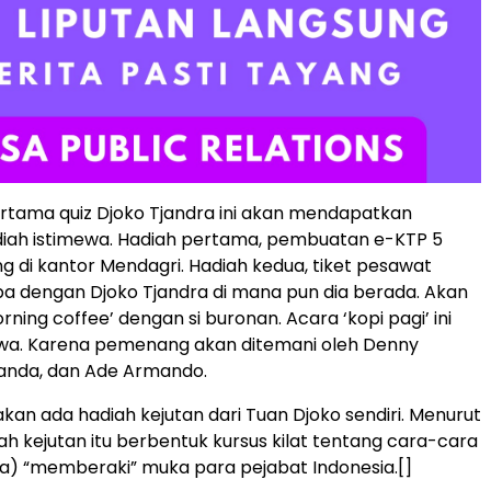
tama quiz Djoko Tjandra ini akan mendapatkan
iah istimewa. Hadiah pertama, pembuatan e-KTP 5
ng di kantor Mendagri. Hadiah kedua, tiket pesawat
a dengan Djoko Tjandra di mana pun dia berada. Akan
ning coffee’ dengan si buronan. Acara ‘kopi pagi’ ini
ewa. Karena pemenang akan ditemani oleh Denny
Janda, dan Ade Armando.
akan ada hadiah kejutan dari Tuan Djoko sendiri. Menurut
ah kejutan itu berbentuk kursus kilat tentang cara-cara
a) “memberaki” muka para pejabat Indonesia.[]