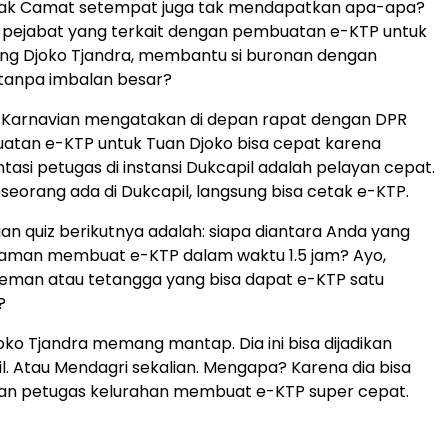
ak Camat setempat juga tak mendapatkan apa-apa?
a pejabat yang terkait dengan pembuatan e-KTP untuk
ing Djoko Tjandra, membantu si buronan dengan
 tanpa imbalan besar?
o Karnavian mengatakan di depan rapat dengan DPR
tan e-KTP untuk Tuan Djoko bisa cepat karena
asi petugas di instansi Dukcapil adalah pelayan cepat.
eseorang ada di Dukcapil, langsung bisa cetak e-KTP.
an quiz berikutnya adalah: siapa diantara Anda yang
aman membuat e-KTP dalam waktu 1.5 jam? Ayo,
eman atau tetangga yang bisa dapat e-KTP satu
?
oko Tjandra memang mantap. Dia ini bisa dijadikan
il. Atau Mendagri sekalian. Mengapa? Karena dia bisa
n petugas kelurahan membuat e-KTP super cepat.