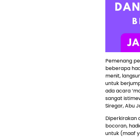
Pemenang per
beberapa had
menit, langsu
untuk berjump
ada acara ‘mor
sangat istim
Siregar, Abu 
Diperkirakan 
bocoran, hadi
untuk (maaf y