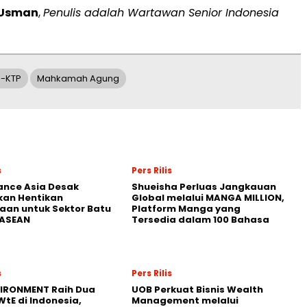
 Usman
,
Penulis adalah Wartawan Senior Indonesia
E-KTP
Mahkamah Agung
s
Pers Rilis
nance Asia Desak
Shueisha Perluas Jangkauan
kan Hentikan
Global melalui MANGA MILLION,
an untuk Sektor Batu
Platform Manga yang
 ASEAN
Tersedia dalam 100 Bahasa
s
Pers Rilis
VIRONMENT Raih Dua
UOB Perkuat Bisnis Wealth
WtE di Indonesia,
Management melalui