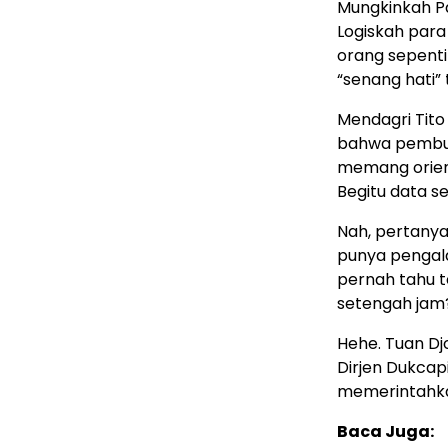
Mungkinkah P
Logiskah par
orang sepent
“senang hati”
Mendagri Tit
bahwa pembua
memang orient
Begitu data s
Nah, pertanya
punya pengal
pernah tahu t
setengah jam
Hehe. Tuan Dj
Dirjen Dukcap
memerintahka
Baca Juga: