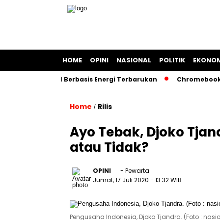
HOME
OPINI
NASIONAL
POLITIK
EKONOM
angan Kapal Berbasis Energi Terbarukan
Chromebook Kemen
Home
Rilis
/
Ayo Tebak, Djoko Tja
atau Tidak?
OPINI
- Pewarta
Jumat, 17 Juli 2020
- 13:32 WIB
Pengusaha Indonesia, Djoko Tjandra. (Foto : na