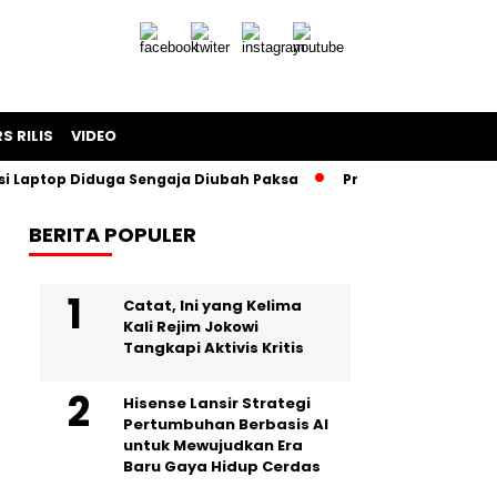
S RILIS
VIDEO
top Diduga Sengaja Diubah Paksa
Proyek Iklan Bank BJB Di
BERITA POPULER
Catat, Ini yang Kelima
Kali Rejim Jokowi
Tangkapi Aktivis Kritis
Hisense Lansir Strategi
Pertumbuhan Berbasis AI
untuk Mewujudkan Era
Baru Gaya Hidup Cerdas