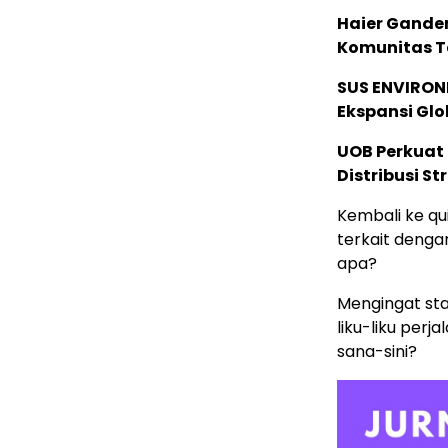
Haier Ganden
Komunitas T
SUS ENVIRONM
Ekspansi Glo
UOB Perkuat
Distribusi St
Kembali ke qu
terkait denga
apa?
Mengingat sta
liku-liku perj
sana-sini?