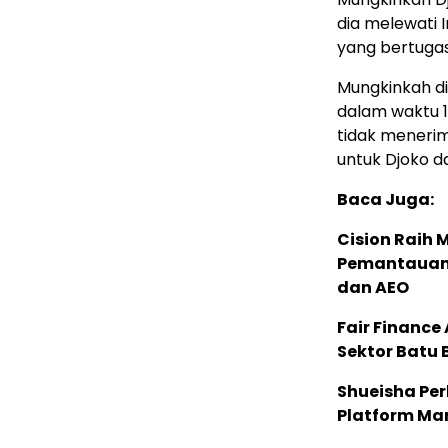
dia melewati 
yang bertugas
Mungkinkah di
dalam waktu 1
tidak meneri
untuk Djoko d
Baca Juga:
Cision Raih
Pemantauan d
dan AEO
Fair Financ
Sektor Batu 
Shueisha Pe
Platform Ma