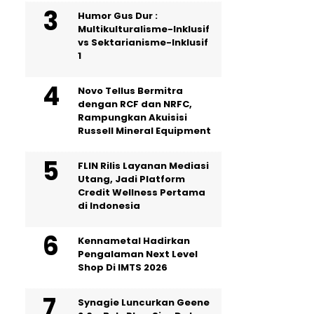
Humor Gus Dur :
Multikulturalisme-Inklusif
vs Sektarianisme-Inklusif
1
Novo Tellus Bermitra
dengan RCF dan NRFC,
Rampungkan Akuisisi
Russell Mineral Equipment
FLIN Rilis Layanan Mediasi
Utang, Jadi Platform
Credit Wellness Pertama
di Indonesia
Kennametal Hadirkan
Pengalaman Next Level
Shop Di IMTS 2026
Synagie Luncurkan Geene