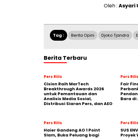
Oleh :
Asyari
Tag :
Berita Opini
Djoko Tjandra
Berita Terbaru
Pers Rilis
Pers Rili
Cision Raih MarTech
Fair Fi
Breakthrough Awards 2026
Perban
untuk Pemantauan dan
Pendana
Analisis Media Sosial,
Bara di
Distribusi Siaran Pers, dan AEO
Pers Rilis
Pers Rili
Haier Gandeng AO 1 Point
SUS EN
Slam, Buka Peluang bagi
Proyek 