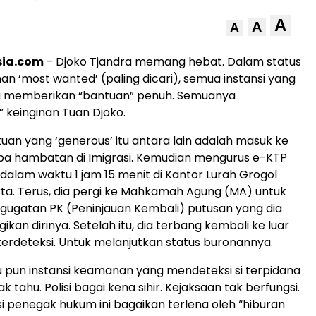
A
A
A
sia.com
– Djoko Tjandra memang hebat. Dalam status
an ‘most wanted’ (paling dicari), semua instansi yang
a memberikan “bantuan” penuh. Semuanya
” keinginan Tuan Djoko.
uan yang ‘generous’ itu antara lain adalah masuk ke
pa hambatan di Imigrasi. Kemudian mengurus e-KTP
 dalam waktu 1 jam 15 menit di Kantor Lurah Grogol
rta. Terus, dia pergi ke Mahkamah Agung (MA) untuk
ugatan PK (Peninjauan Kembali) putusan yang dia
kan dirinya. Setelah itu, dia terbang kembali ke luar
terdeteksi. Untuk melanjutkan status buronannya.
u pun instansi keamanan yang mendeteksi si terpidana
idak tahu. Polisi bagai kena sihir. Kejaksaan tak berfungsi.
i penegak hukum ini bagaikan terlena oleh “hiburan