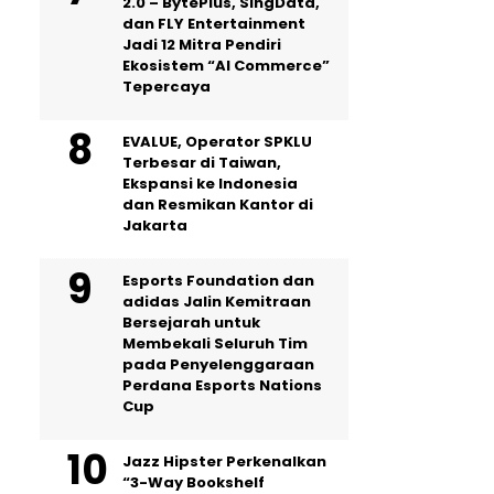
2.0 – BytePlus, SingData,
dan FLY Entertainment
Jadi 12 Mitra Pendiri
Ekosistem “AI Commerce”
Tepercaya
EVALUE, Operator SPKLU
Terbesar di Taiwan,
Ekspansi ke Indonesia
dan Resmikan Kantor di
Jakarta
Esports Foundation dan
adidas Jalin Kemitraan
Bersejarah untuk
Membekali Seluruh Tim
pada Penyelenggaraan
Perdana Esports Nations
Cup
Jazz Hipster Perkenalkan
“3-Way Bookshelf