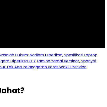
alah Hukum: Nadiem Diperiksa, Spesifikasi Laptop
egera Diperiksa KPK
Lamine Yamal Bersinar, Spanyol
ebut Tak Ada Pelanggaran Berat Wakil Presiden
Jahat?