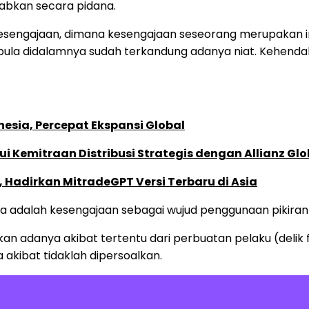
abkan secara pidana.
esengajaan, dimana kesengajaan seseorang merupakan int
pula didalamnya sudah terkandung adanya niat. Kehendak
esia, Percepat Ekspansi Global
 Kemitraan Distribusi Strategis dengan Allianz Glo
”, Hadirkan MitradeGPT Versi Terbaru di Asia
 adalah kesengajaan sebagai wujud penggunaan pikiran y
an adanya akibat tertentu dari perbuatan pelaku (delik 
akibat tidaklah dipersoalkan.