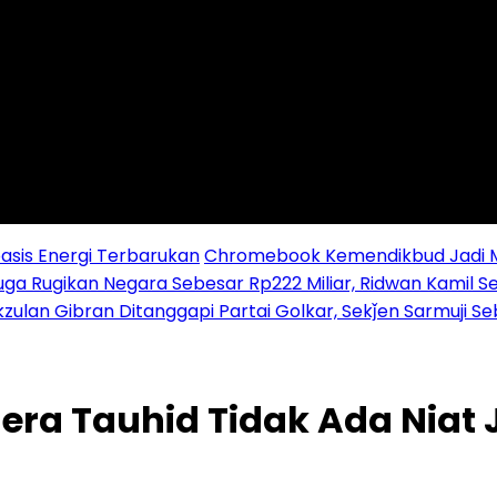
sis Energi Terbarukan
Chromebook Kemendikbud Jadi Mas
uga Rugikan Negara Sebesar Rp222 Miliar, Ridwan Kamil S
zulan Gibran Ditanggapi Partai Golkar, Sekǰen Sarmuji S
ra Tauhid Tidak Ada Niat 