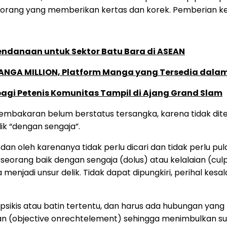
ang yang memberikan kertas dan korek. Pemberian kert
Pendanaan untuk Sektor Batu Bara di ASEAN
MANGA MILLION, Platform Manga yang Tersedia dala
bagi Petenis Komunitas Tampil di Ajang Grand Slam
mbakaran belum berstatus tersangka, karena tidak ditem
k “dengan sengaja”.
 dan oleh karenanya tidak perlu dicari dan tidak perlu pu
seseorang baik dengan sengaja (dolus) atau kelalaian (cu
menjadi unsur delik. Tidak dapat dipungkiri, perihal kes
sikis atau batin tertentu, dan harus ada hubungan yang 
n (objective onrechtelement) sehingga menimbulkan su