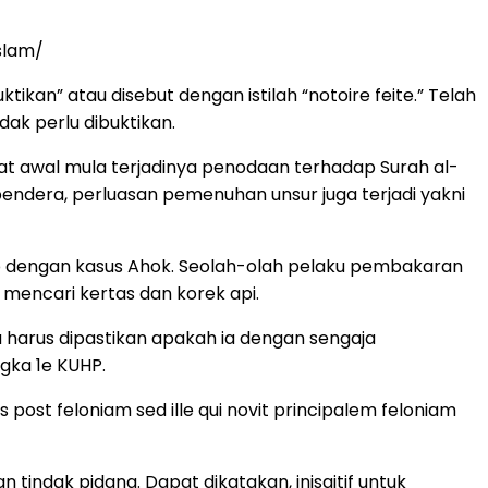
slam/
kan” atau disebut dengan istilah “notoire feite.” Telah
ak perlu dibuktikan.
t awal mula terjadinya penodaan terhadap Surah al-
bendera, perluasan pemenuhan unsur juga terjadi yakni
ip dengan kasus Ahok. Seolah-olah pelaku pembakaran
mencari kertas dan korek api.
 harus dipastikan apakah ia dengan sengaja
gka 1e KUHP.
ost feloniam sed ille qui novit principalem feloniam
ndak pidana. Dapat dikatakan, inisaitif untuk