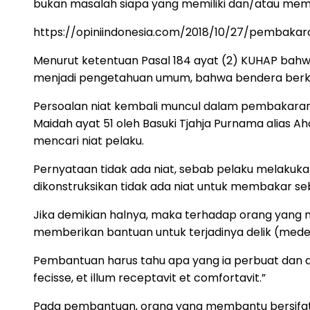
bukan masalah siapa yang memiliki dan/atau mem
https://opiniindonesia.com/2018/10/27/pembak
Menurut ketentuan Pasal 184 ayat (2) KUHAP bahwa “
menjadi pengetahuan umum, bahwa bendera berkalim
Persoalan niat kembali muncul dalam pembakaran 
Maidah ayat 51 oleh Basuki Tjahja Purnama alias 
mencari niat pelaku.
Pernyataan tidak ada niat, sebab pelaku melakuk
dikonstruksikan tidak ada niat untuk membakar s
Jika demikian halnya, maka terhadap orang yang 
memberikan bantuan untuk terjadinya delik (mede
Pembantuan harus tahu apa yang ia perbuat dan de
fecisse, et illum receptavit et comfortavit.”
Pada pembantuan, orang yang membantu bersifat s