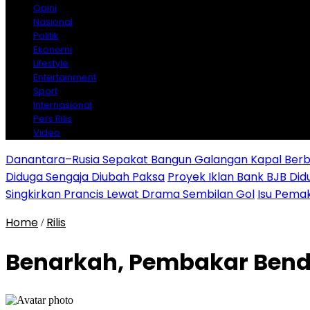
Opini
Nasional
Politik
Ekonomi
Lifestyle
Entertainment
Sport
Internasional
Pers Rilis
Video
Danantara–Rusia Sepakat Bangun Galangan Kapal Berba
Diduga Sengaja Diubah Paksa
Proyek Iklan Bank BJB Did
Singkirkan Prancis Lewat Drama Sembilan Gol
Isu Pemak
Home
Rilis
/
Benarkah, Pembakar Bende