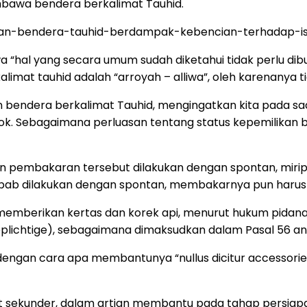
bawa bendera berkalimat Tauhid.
aran-bendera-tauhid-berdampak-kebencian-terhadap-i
hal yang secara umum sudah diketahui tidak perlu dibukti
at tauhid adalah “arroyah – alliwa”, oleh karenanya tid
bendera berkalimat Tauhid, mengingatkan kita pada saa
Ahok. Sebagaimana perluasan tentang status kepemilikan 
an pembakaran tersebut dilakukan dengan spontan, mir
ebab dilakukan dengan spontan, membakarnya pun harus 
memberikan kertas dan korek api, menurut hukum pidana
plichtige), sebagaimana dimaksudkan dalam Pasal 56 an
ngan cara apa membantunya “nullus dicitur accessories p
ekunder, dalam artian membantu pada tahap persiapan ti