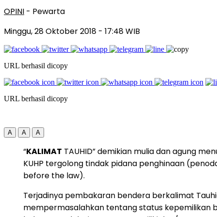
OPINI
- Pewarta
Minggu, 28 Oktober 2018
- 17:48 WIB
URL berhasil dicopy
URL berhasil dicopy
A
A
A
“
KALIMAT
TAUHID” demikian mulia dan agung menu
KUHP tergolong tindak pidana penghinaan (penoda
before the law).
Terjadinya pembakaran bendera berkalimat Tauh
mempermasalahkan tentang status kepemilikan be