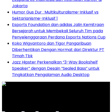
Jakarta
Humor Gus Dur : Multikulturalisme-Inklusif vs
Sektarianisme-Inklusif 1
Esports Foundation dan adidas Jalin Kemitraan
Bersejarah untuk Membekali Seluruh Tim pada
Penyelenggaraan Perdana Esports Nations Cup
Koko Wigyantoro dan Tigor Pangaribuan
Diberhentikan Dengan Hormat dari Direktur PT
Timah Tbk
Jazz Hipster Perkenalkan “3-Way Bookshelf
Speaker” dengan Desain “Sealed Bass” untuk
Tingkatkan Pengalaman Audio Desktop
Graha Media Center,
Bogor - Indonesia
untukredaksi@gmail.com
+628557777888