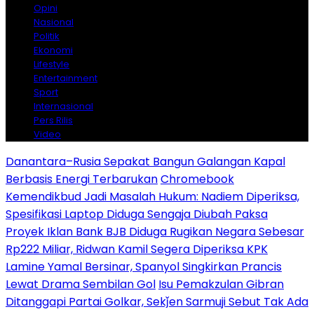
Opini
Nasional
Politik
Ekonomi
Lifestyle
Entertainment
Sport
Internasional
Pers Rilis
Video
Danantara–Rusia Sepakat Bangun Galangan Kapal
Berbasis Energi Terbarukan
Chromebook
Kemendikbud Jadi Masalah Hukum: Nadiem Diperiksa,
Spesifikasi Laptop Diduga Sengaja Diubah Paksa
Proyek Iklan Bank BJB Diduga Rugikan Negara Sebesar
Rp222 Miliar, Ridwan Kamil Segera Diperiksa KPK
Lamine Yamal Bersinar, Spanyol Singkirkan Prancis
Lewat Drama Sembilan Gol
Isu Pemakzulan Gibran
Ditanggapi Partai Golkar, Sekǰen Sarmuji Sebut Tak Ada