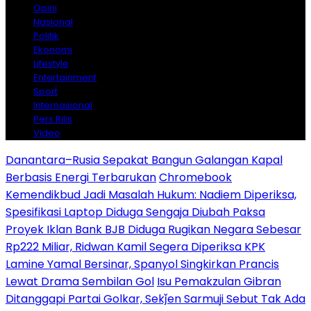
Opini
Nasional
Politik
Ekonomi
Lifestyle
Entertainment
Sport
Internasional
Pers Rilis
Video
Danantara–Rusia Sepakat Bangun Galangan Kapal
Berbasis Energi Terbarukan
Chromebook
Kemendikbud Jadi Masalah Hukum: Nadiem Diperiksa,
Spesifikasi Laptop Diduga Sengaja Diubah Paksa
Proyek Iklan Bank BJB Diduga Rugikan Negara Sebesar
Rp222 Miliar, Ridwan Kamil Segera Diperiksa KPK
Lamine Yamal Bersinar, Spanyol Singkirkan Prancis
Lewat Drama Sembilan Gol
Isu Pemakzulan Gibran
Ditanggapi Partai Golkar, Sekǰen Sarmuji Sebut Tak Ada