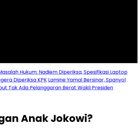
alah Hukum: Nadiem Diperiksa, Spesifikasi Laptop
egera Diperiksa KPK
Lamine Yamal Bersinar, Spanyol
ebut Tak Ada Pelanggaran Berat Wakil Presiden
ngan Anak Jokowi?