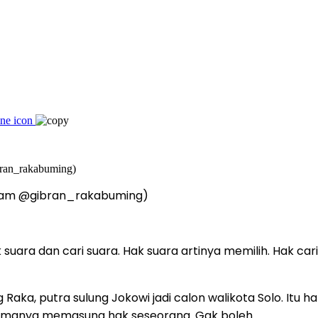
agram @gibran_rakabuming)
ara dan cari suara. Hak suara artinya memilih. Hak cari su
 Raka, putra sulung Jokowi jadi calon walikota Solo. Itu 
u namanya memasung hak seseorang. Gak boleh.