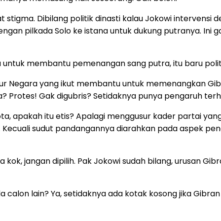
at stigma. Dibilang politik dinasti kalau Jokowi interven
engan pilkada Solo ke istana untuk dukung putranya. Ini ga
ntuk membantu pemenangan sang putra, itu baru politik
tur Negara yang ikut membantu untuk memenangkan Gib
 Protes! Gak digubris? Setidaknya punya pengaruh terha
ota, apakah itu etis? Apalagi menggusur kader partai yan
h. Kecuali sudut pandangannya diarahkan pada aspek pen
ok, jangan dipilih. Pak Jokowi sudah bilang, urusan Gibr
da calon lain? Ya, setidaknya ada kotak kosong jika Gibr