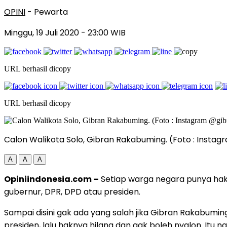
OPINI
- Pewarta
Minggu, 19 Juli 2020
- 23:00 WIB
URL berhasil dicopy
URL berhasil dicopy
Calon Walikota Solo, Gibran Rakabuming. (Foto : Inst
A
A
A
Opiniindonesia.com –
Setiap warga negara punya hak su
gubernur, DPR, DPD atau presiden.
Sampai disini gak ada yang salah jika Gibran Rakabuming
presiden, lalu haknya hilang dan gak boleh nyalon. It