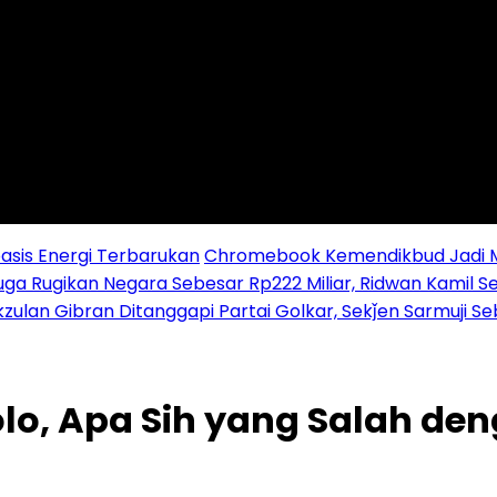
sis Energi Terbarukan
Chromebook Kemendikbud Jadi Mas
uga Rugikan Negara Sebesar Rp222 Miliar, Ridwan Kamil S
zulan Gibran Ditanggapi Partai Golkar, Sekǰen Sarmuji S
olo, Apa Sih yang Salah de