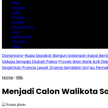
Opini
Nasional
Politik
Ekonomi
Lifestyle
Entertainment
Sport
Internasional
Pers Rilis
Video
Danantara–Rusia Sepakat Bangun Galangan Kapal Berba
Diduga Sengaja Diubah Paksa
Proyek Iklan Bank BJB Did
Singkirkan Prancis Lewat Drama Sembilan Gol
Isu Pemak
Home
Rilis
/
Menjadi Calon Walikota S