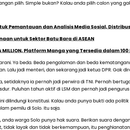
gan pilih. Simple bukan? Kalau anda pilih calon yang ga
k Pemantauan dan Analisis Media Sosial, Distribusi
naan untuk Sektor Batu Bara di ASEAN
 MILLION, Platform Manga yang Tersedia dalam 100
rani. Ya beda. Beda pengalaman dan beda kematangannya.
. Lalu jadi menteri, dan sekarang jadi ketua DPR. Gak d
setidaknya ia pernah jadi perwira di TNI. Pernah bertug
sdur. Puluhan tahun aktif di LSM dan pernah jadi pengurus
i dilindungi konstitusi. Kalau anda punya bukti ada polit
 pemilu di Solo. Itu saja.
n, anda warga Solo punya hak suara. Berikan suara denga
at, tidak layak dan tidak berkemampuan, itu penghianat