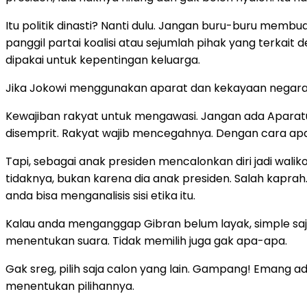
Itu politik dinasti? Nanti dulu. Jangan buru-buru membu
panggil partai koalisi atau sejumlah pihak yang terkait d
dipakai untuk kepentingan keluarga.
Jika Jokowi menggunakan aparat dan kekayaan negara u
Kewajiban rakyat untuk mengawasi. Jangan ada Apara
disemprit. Rakyat wajib mencegahnya. Dengan cara apa?
Tapi, sebagai anak presiden mencalonkan diri jadi walik
tidaknya, bukan karena dia anak presiden. Salah kapra
anda bisa menganalisis sisi etika itu.
Kalau anda menganggap Gibran belum layak, simple saja k
menentukan suara. Tidak memilih juga gak apa-apa.
Gak sreg, pilih saja calon yang lain. Gampang! Emang a
menentukan pilihannya.