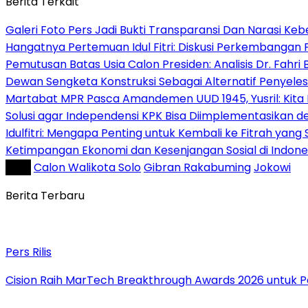
Berita Terkait
Galeri Foto Pers Jadi Bukti Transparansi Dan Narasi Keb
Hangatnya Pertemuan Idul Fitri: Diskusi Perkembangan 
Pemutusan Batas Usia Calon Presiden: Analisis Dr. Fahr
Dewan Sengketa Konstruksi Sebagai Alternatif Penyeles
Martabat MPR Pasca Amandemen UUD 1945, Yusril: Kita 
Solusi agar Independensi KPK Bisa Diimplementasikan
Idulfitri: Mengapa Penting untuk Kembali ke Fitrah yang S
Ketimpangan Ekonomi dan Kesenjangan Sosial di Indo
Tag :
Calon Walikota Solo
Gibran Rakabuming
Jokowi
Berita Terbaru
Pers Rilis
Cision Raih MarTech Breakthrough Awards 2026 untuk Pem