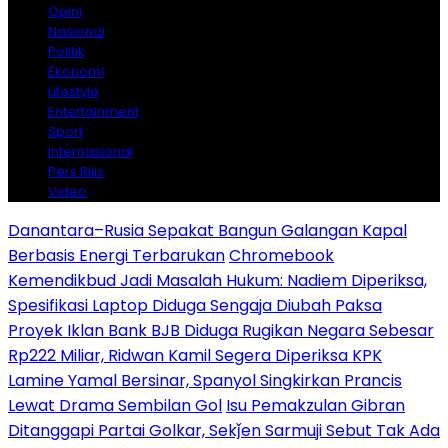
Opini
Nasional
Politik
Ekonomi
Lifestyle
Entertainment
Sport
Internasional
Pers Rilis
Video
Danantara–Rusia Sepakat Bangun Galangan Kapal
Berbasis Energi Terbarukan
Chromebook
Kemendikbud Jadi Masalah Hukum: Nadiem Diperiksa,
Spesifikasi Laptop Diduga Sengaja Diubah Paksa
Proyek Iklan Bank BJB Diduga Rugikan Negara Sebesar
Rp222 Miliar, Ridwan Kamil Segera Diperiksa KPK
Lamine Yamal Bersinar, Spanyol Singkirkan Prancis
Lewat Drama Sembilan Gol
Isu Pemakzulan Gibran
Ditanggapi Partai Golkar, Sekǰen Sarmuji Sebut Tak Ada