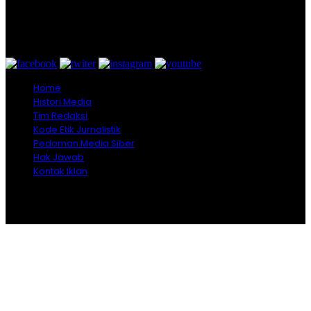
Bogor - Indonesia
untukredaksi@gmail.com
+628557777888
Home
Histori Media
Tim Redaksi
Kode Etik Jurnalistik
Pedoman Media Siber
Hak Jawab
Kontak Iklan
Copyright © 2026 Opiniindonesia.com - All Rights
Reserved