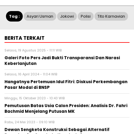
Tag :
Asyari Usman
Jokowi
Polisi
Tito Karnavian
BERITA TERKAIT
Selasa, 19 Agustus 2025 - 11:11 WIB
Galeri Foto Pers Jadi Bukti Transparansi Dan Narasi
Keberlanjutan
Selasa, 16 April 2024 - 11:04 WIB
Hangatnya Pertemuan Idul Fitri: Diskusi Perkembangan
Pasar Modal di BNSP
Minggu, 15 Oktober 2023 - 10:43 WIB
Pemutusan Batas Usia Calon Presiden: Analisis Dr. Fahri
Bachmid Menjelang Putusan MK
Rabu, 24 Mei 2023 - 09:10 WIB
Dewan Sengketa Konstruksi Sebagai Alternatif