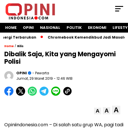
HOME
OPINI
NASIONAL
POLITIK
EKONOMI
LIFESTY
gi Terbarukan
Chromebook Kemendikbud Jadi Masalah Hukum
/
Home
Rilis
Dibalik Saja, Kita yang Mengayomi
Polisi
OPINI
- Pewarta
Jumat, 29 Maret 2019
- 12:46 WIB
A
A
A
Opiniindonesia.com – Di salah satu grup WA, pagi tadi