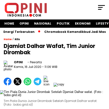
HOME
OPINI
NASIONAL
POLITIK
EKONOMI
LIFESTY
ergi Terbarukan
Chromebook Kemendikbud Jadi Masalah Huk
/
Home
Rilis
Djamiat Dalhar Wafat, Tim Junior
Dirombak
OPINI
- Pewarta
Kamis, 16 Juli 2020
- 11:06 WIB
Tim Piala Dunia Junior Dirombak Setelah Djamiat Dalhar wafat.
(Foto : bobo.grid.id)