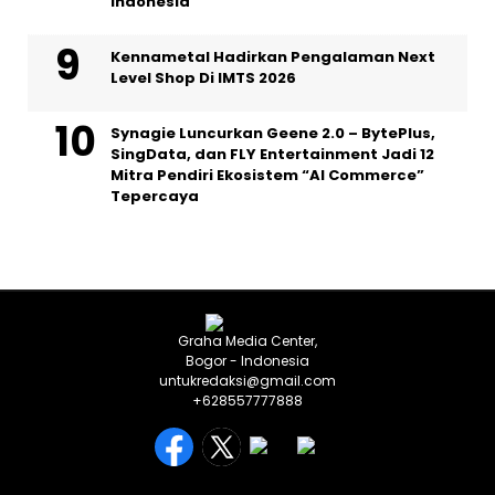
Indonesia
Kennametal Hadirkan Pengalaman Next
Level Shop Di IMTS 2026
Synagie Luncurkan Geene 2.0 – BytePlus,
SingData, dan FLY Entertainment Jadi 12
Mitra Pendiri Ekosistem “AI Commerce”
Tepercaya
Graha Media Center,
Bogor - Indonesia
untukredaksi@gmail.com
+628557777888