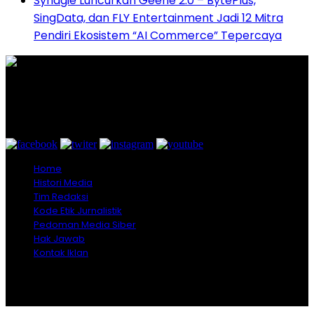
Synagie Luncurkan Geene 2.0 – BytePlus,
SingData, dan FLY Entertainment Jadi 12 Mitra
Pendiri Ekosistem “AI Commerce” Tepercaya
Graha Media Center,
Bogor - Indonesia
untukredaksi@gmail.com
+628557777888
Home
Histori Media
Tim Redaksi
Kode Etik Jurnalistik
Pedoman Media Siber
Hak Jawab
Kontak Iklan
Copyright © 2026 Opiniindonesia.com - All Rights
Reserved