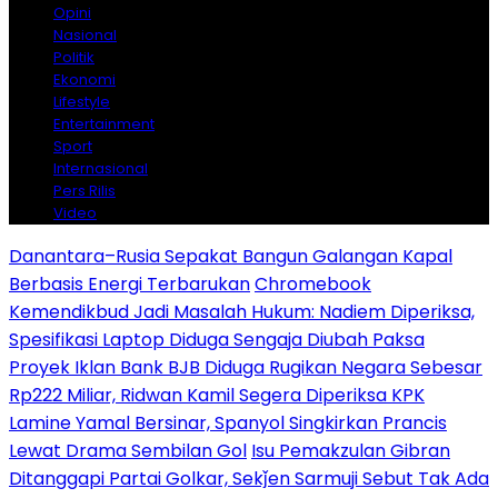
Opini
Nasional
Politik
Ekonomi
Lifestyle
Entertainment
Sport
Internasional
Pers Rilis
Video
Danantara–Rusia Sepakat Bangun Galangan Kapal
Berbasis Energi Terbarukan
Chromebook
Kemendikbud Jadi Masalah Hukum: Nadiem Diperiksa,
Spesifikasi Laptop Diduga Sengaja Diubah Paksa
Proyek Iklan Bank BJB Diduga Rugikan Negara Sebesar
Rp222 Miliar, Ridwan Kamil Segera Diperiksa KPK
Lamine Yamal Bersinar, Spanyol Singkirkan Prancis
Lewat Drama Sembilan Gol
Isu Pemakzulan Gibran
Ditanggapi Partai Golkar, Sekǰen Sarmuji Sebut Tak Ada