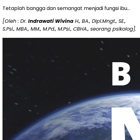
Tetaplah bangga dan semangat menjadi fungsi ibu…
[Oleh : Dr.
Indrawati Wivina
H., BA., Dipl.Mngt., SE.,
S.Psi., MBA., MM., M.Pd., M.Psi., CBHA., seorang psikolog].