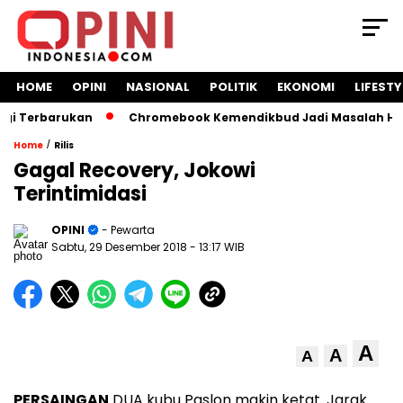
HOME
OPINI
NASIONAL
POLITIK
EKONOMI
LIFESTY
Terbarukan
Chromebook Kemendikbud Jadi Masalah Hukum: Na
/
Home
Rilis
Gagal Recovery, Jokowi
Terintimidasi
OPINI
- Pewarta
Sabtu, 29 Desember 2018
- 13:17 WIB
A
A
A
PERSAINGAN
DUA kubu Paslon makin ketat. Jarak