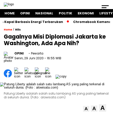
HOME
OPINI
NASIONAL
POLITIK
EKONOMI
LIFESTY
pal Berbasis Energi Terbarukan
Chromebook Kemendikbud J
/
Home
Rilis
Gagalnya Misi Diplomasi Jakarta ke
Washington, Ada Apa Nih?
OPINI
- Pewarta
Senin, 29 Juni 2020
- 16:55 WIB
Patung Liberty adalah salah satu lambang AS yang paling terkenal
di seluruh dunia. (Foto : alowisata.com)
A
A
A