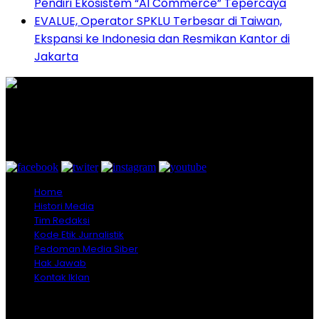
Pendiri Ekosistem “AI Commerce” Tepercaya
EVALUE, Operator SPKLU Terbesar di Taiwan,
Ekspansi ke Indonesia dan Resmikan Kantor di
Jakarta
Graha Media Center,
Bogor - Indonesia
untukredaksi@gmail.com
+628557777888
Home
Histori Media
Tim Redaksi
Kode Etik Jurnalistik
Pedoman Media Siber
Hak Jawab
Kontak Iklan
Copyright © 2026 Opiniindonesia.com - All Rights