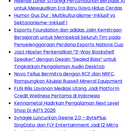
Hisense Lansir Strategi Pertumbuhan Berbasis AI
untuk Mewujudkan Era Baru Gaya Hidup Cerdas
Humor Gus Dur : Multikulturalisme-Inklusif vs
Sektarianisme-Inklusif 1
Esports Foundation dan adidas Jalin Kemitraan
Bersejarah untuk Membekali Seluruh Tim pada
Penyelenggaraan Perdana Esports Nations Cup
Jazz Hipster Perkenalkan “3-Way Bookshelf
Speaker” dengan Desain “Sealed Bass” untuk
Tingkatkan Pengalaman Audio Desktop
Novo Tellus Bermitra dengan RCF dan NRFC,
Rampungkan Akuisisi Russell Mineral Equipment
FLIN Rilis Layanan Mediasi Utang, Jadi Platform
Credit Wellness Pertama di Indonesia
Kennametal Hadirkan Pengalaman Next Level
Shop Di IMTS 2026
Synagie Luncurkan Geene 2.0 – BytePlus,
SingData, dan FLY Entertainment Jadi 12 Mitra