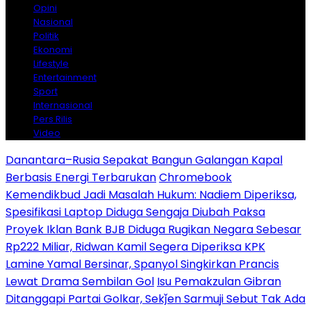
Opini
Nasional
Politik
Ekonomi
Lifestyle
Entertainment
Sport
Internasional
Pers Rilis
Video
Danantara–Rusia Sepakat Bangun Galangan Kapal
Berbasis Energi Terbarukan
Chromebook
Kemendikbud Jadi Masalah Hukum: Nadiem Diperiksa,
Spesifikasi Laptop Diduga Sengaja Diubah Paksa
Proyek Iklan Bank BJB Diduga Rugikan Negara Sebesar
Rp222 Miliar, Ridwan Kamil Segera Diperiksa KPK
Lamine Yamal Bersinar, Spanyol Singkirkan Prancis
Lewat Drama Sembilan Gol
Isu Pemakzulan Gibran
Ditanggapi Partai Golkar, Sekǰen Sarmuji Sebut Tak Ada