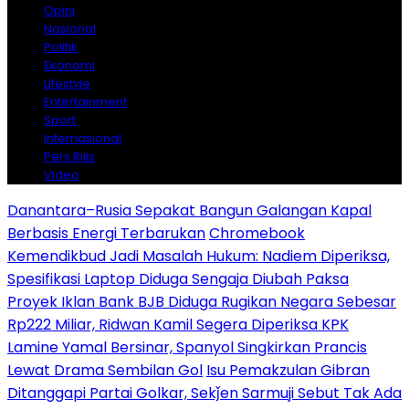
Opini
Nasional
Politik
Ekonomi
Lifestyle
Entertainment
Sport
Internasional
Pers Rilis
Video
Danantara–Rusia Sepakat Bangun Galangan Kapal
Berbasis Energi Terbarukan
Chromebook
Kemendikbud Jadi Masalah Hukum: Nadiem Diperiksa,
Spesifikasi Laptop Diduga Sengaja Diubah Paksa
Proyek Iklan Bank BJB Diduga Rugikan Negara Sebesar
Rp222 Miliar, Ridwan Kamil Segera Diperiksa KPK
Lamine Yamal Bersinar, Spanyol Singkirkan Prancis
Lewat Drama Sembilan Gol
Isu Pemakzulan Gibran
Ditanggapi Partai Golkar, Sekǰen Sarmuji Sebut Tak Ada