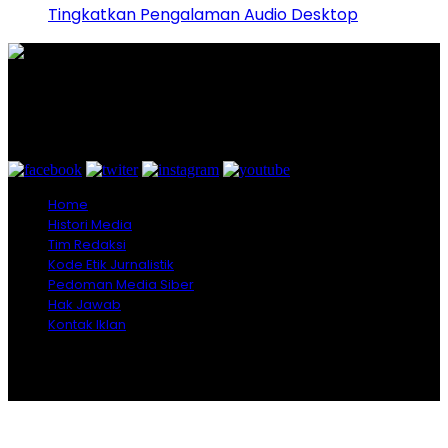
Tingkatkan Pengalaman Audio Desktop
Graha Media Center,
Bogor - Indonesia
untukredaksi@gmail.com
+628557777888
Home
Histori Media
Tim Redaksi
Kode Etik Jurnalistik
Pedoman Media Siber
Hak Jawab
Kontak Iklan
Copyright © 2026 Opiniindonesia.com - All Rights
Reserved