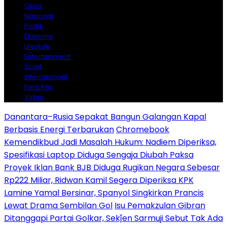
Opini
Nasional
Politik
Ekonomi
Lifestyle
Entertainment
Sport
Internasional
Pers Rilis
Video
Danantara–Rusia Sepakat Bangun Galangan Kapal
Berbasis Energi Terbarukan
Chromebook
Kemendikbud Jadi Masalah Hukum: Nadiem Diperiksa,
Spesifikasi Laptop Diduga Sengaja Diubah Paksa
Proyek Iklan Bank BJB Diduga Rugikan Negara Sebesar
Rp222 Miliar, Ridwan Kamil Segera Diperiksa KPK
Lamine Yamal Bersinar, Spanyol Singkirkan Prancis
Lewat Drama Sembilan Gol
Isu Pemakzulan Gibran
Ditanggapi Partai Golkar, Sekǰen Sarmuji Sebut Tak Ada