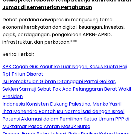
Jumat di Kementerian Pertahanan
Debat perdana cawapres ini mengusung tema
ekonomi kerakyatan dan digital, keuangan, investasi,
pajak, perdagangan, pengelolaan APBN-APBD,
infrastruktur, dan perkotaan.***
Berita Terkait
KPK Cegah Gus Yaqut ke Luar Negeri, Kasus Kuota Haji
Rp1 Triliun Disorot
Isu Pemakzulan Gibran Ditanggapi Partai Golkar,
Sekǰen Sarmuji Sebut Tak Ada Pelanggaran Berat Wakil
Presiden
Indonesia Konsisten Dukung Palestina, Menko Yusril
Ihza Mahendra Bantah Isu Normalisasi dengan Israel
Potensi Aklamasi dalam Pemilihan Ketua Umum PPP di
Muktamar Pasca Amran Masuk Bursa
Dugaan Ijazah Palsu Jokowi, Polisi Periksa Ketua Umum