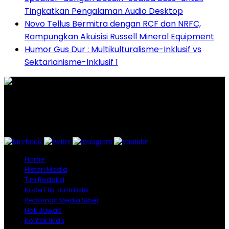
Tingkatkan Pengalaman Audio Desktop
Novo Tellus Bermitra dengan RCF dan NRFC,
Rampungkan Akuisisi Russell Mineral Equipment
Humor Gus Dur : Multikulturalisme-Inklusif vs
Sektarianisme-Inklusif 1
Graha Media Center,
Bogor - Indonesia
untukredaksi@gmail.com
+628557777888
Home
Histori Media
Tim Redaksi
Kode Etik Jurnalistik
Pedoman Media Siber
Hak Jawab
Kontak Iklan