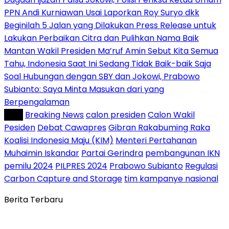
PPN Andi Kurniawan Usai Laporkan Roy Suryo dkk
Beginilah 5 Jalan yang Dilakukan Press Release untuk
Lakukan Perbaikan Citra dan Pulihkan Nama Baik
Mantan Wakil Presiden Ma’ruf Amin Sebut Kita Semua
Tahu, Indonesia Saat Ini Sedang Tidak Baik-baik Saja
Soal Hubungan dengan SBY dan Jokowi, Prabowo
Subianto: Saya Minta Masukan dari yang
Berpengalaman
Tag :
Breaking News
calon presiden
Calon Wakil
Pesiden
Debat Cawapres
Gibran Rakabuming Raka
Koalisi Indonesia Maju (KIM)
Menteri Pertahanan
Muhaimin Iskandar
Partai Gerindra
pembangunan IKN
pemilu 2024
PILPRES 2024
Prabowo Subianto
Regulasi
Carbon Capture and Storage
tim kampanye nasional
Berita Terbaru