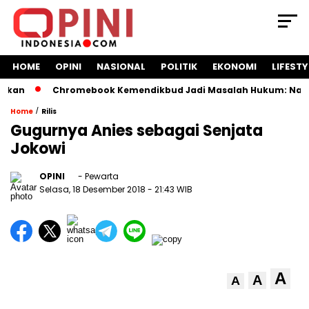
HOME
OPINI
NASIONAL
POLITIK
EKONOMI
LIFESTY
n
Chromebook Kemendikbud Jadi Masalah Hukum: Nadiem Dip
/
Home
Rilis
Gugurnya Anies sebagai Senjata
Jokowi
OPINI
- Pewarta
Selasa, 18 Desember 2018
- 21:43 WIB
A
A
A