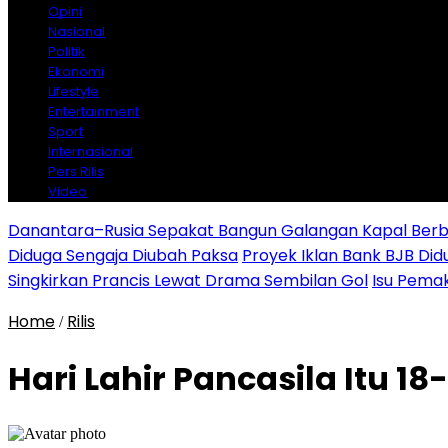
Opini
Nasional
Politik
Ekonomi
Lifestyle
Entertainment
Sport
Internasional
Pers Rilis
Video
Danantara–Rusia Sepakat Bangun Galangan Kapal Berba
Diduga Sengaja Diubah Paksa
Proyek Iklan Bank BJB Did
Singkirkan Prancis Lewat Drama Sembilan Gol
Isu Pemak
Home
Rilis
/
Hari Lahir Pancasila Itu 1