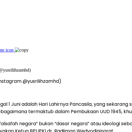
 Instagram @yusrilihzamhd)
l 1 Juni adalah Hari Lahirnya Pancasila, yang sekarang
 sebagaimana termaktub dalam Pembukaan UUD 1945, khus
alsafah negara” bukan “dasar negara” atau ideologi sebag
nyakan Ketua BPUPKI dr. Radjiman Wedyodiningrat.