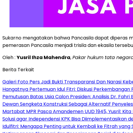
Sukarno mengatakan bahwa Pancasila dapat diperas menja
pemerasan Pancasila menjadi trisila dan ekasila tersebu
Oleh :
Yusril Ihza Mahendra
,
Pakar hukum tata negara
Berita Terkait
Galeri Foto Pers Jadi Bukti Transparansi Dan Narasi Keb
Hangatnya Pertemuan Idul Fitri: Diskusi Perkembangan 
Pemutusan Batas Usia Calon Presiden: Analisis Dr. Fahr
Dewan Sengketa Konstruksi Sebagai Alternatif Penyeles
Martabat MPR Pasca Amandemen UUD 1945, Yusril: Kita 
Solusi agar Independensi KPK Bisa Diimplementasikan
Idulfitri: Mengapa Penting untuk Kembali ke Fitrah yang S