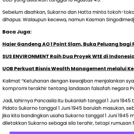
Sebelum disahkan, Sukarno dan Hatta minta tokoh-toko
dihapus. Walaupun kecewa, namun Kasman Singodimedjo
Baca Juga:
Haier Gandeng AO 1 Point Slam, Buka Peluang bagi
SUS ENVIRONMENT Raih Dua Proyek WtE di Indonesia
UOB Perkuat Bisnis Wealth Management melalui Kemi
Kalimat “Ketuhanan dengan kewajiban menjalankan syar
kompromi terakhir tentang landasan falsafah negara P
Jadi, lahirnya Pancasila itu bukanlah tanggal 1 Juni 1945
Pidato Sukarno tanggal 1 Juni 1945 barulah masukan, s
jika kita bandingkan usaha Sukarno tanggal 1 Juni 194
diletakkan Sukarno sebagai sila terahir, tetapi rumusa