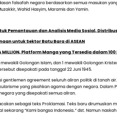
ndasan falsafah negara berdasarkan semua masukan yang 
 Muzakkir, Wahid Hasyim, Maramis dan Yamin.
k Pemantauan dan Analisis Media Sosial, Distribusi
naan untuk Sektor Batu Bara di ASEAN
 MILLION, Platform Manga yang Tersedia dalam 100
 mewakili Golongan Islam, dan 1 mewakili Golongan Krist
sebut disepakati pada tanggal 22 Juni 1945.
i gentlemen agreement seluruh aliran politik di tanah a
sekularisme yang pisahkan agama dengan negara. Dalam Pi
egara yang disepakati semua aliran.
ibacakan sebagai teks Proklamasi. Teks baru dirumuskan 
nal sekarang “Kami bangsa Indonesia..” dst. Namun nask