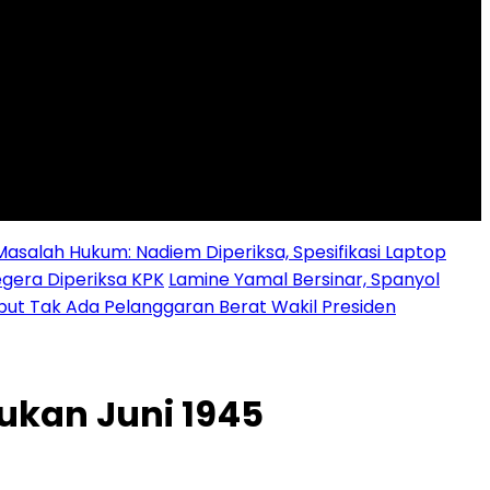
alah Hukum: Nadiem Diperiksa, Spesifikasi Laptop
egera Diperiksa KPK
Lamine Yamal Bersinar, Spanyol
ebut Tak Ada Pelanggaran Berat Wakil Presiden
Bukan Juni 1945