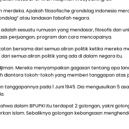
kan merdeka. Apakah filosofische grondslag Indonesia mer
ondslag” atau landasan falsafah negara.
adalah sesuatu rumusan yang mendasar, filosofis dan univ
 basis perjuangan, program dan cara mencapainya.
an bersama dari semua aliran politik ketika mereka men
ari semua aliran politik yang ada di dalam negara itu.
iman. Mereka menyampaikan gagasan tentang apa landas
alah diantara tokoh-tokoh yang memberi tanggapan atas p
tanggapannya pada 1 Juni 1945. Dia mengusulkan 5 asas 
a.
hwa dalam BPUPKI itu terdapat 2 golongan, yakni golon
kan Islam. Sebaliknya golongan kebangsaan menghenda