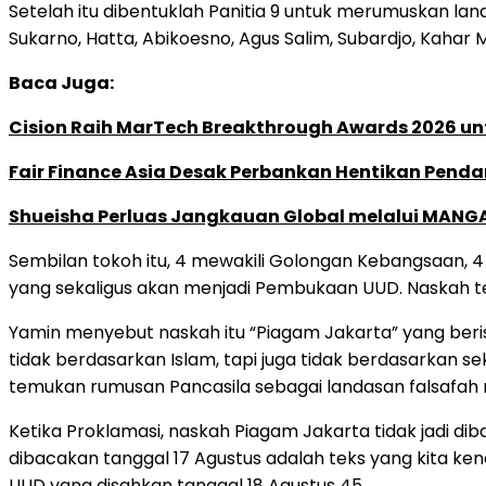
Setelah itu dibentuklah Panitia 9 untuk merumuskan la
Sukarno, Hatta, Abikoesno, Agus Salim, Subardjo, Kahar
Baca Juga:
Cision Raih MarTech Breakthrough Awards 2026 untu
Fair Finance Asia Desak Perbankan Hentikan Penda
Shueisha Perluas Jangkauan Global melalui MANGA
Sembilan tokoh itu, 4 mewakili Golongan Kebangsaan, 4
yang sekaligus akan menjadi Pembukaan UUD. Naskah ter
Yamin menyebut naskah itu “Piagam Jakarta” yang beris
tidak berdasarkan Islam, tapi juga tidak berdasarkan 
temukan rumusan Pancasila sebagai landasan falsafah n
Ketika Proklamasi, naskah Piagam Jakarta tidak jadi d
dibacakan tanggal 17 Agustus adalah teks yang kita ke
UUD yang disahkan tanggal 18 Agustus 45.