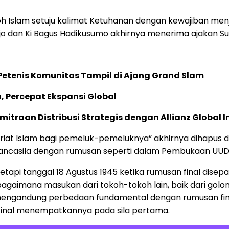
h Islam setuju kalimat Ketuhanan dengan kewajiban men
 dan Ki Bagus Hadikusumo akhirnya menerima ajakan Su
 Petenis Komunitas Tampil di Ajang Grand Slam
, Percepat Ekspansi Global
traan Distribusi Strategis dengan Allianz Global I
iat Islam bagi pemeluk-pemeluknya” akhirnya dihapus d
ancasila dengan rumusan seperti dalam Pembukaan UUD 45
 tetapi tanggal 18 Agustus 1945 ketika rumusan final disep
ebagaimana masukan dari tokoh-tokoh lain, baik dari gol
5 mengandung perbedaan fundamental dengan rumusan final
n final menempatkannya pada sila pertama.