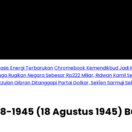
sis Energi Terbarukan
Chromebook Kemendikbud Jadi Mas
uga Rugikan Negara Sebesar Rp222 Miliar, Ridwan Kamil S
zulan Gibran Ditanggapi Partai Golkar, Sekǰen Sarmuji S
8-8-1945 (18 Agustus 1945) 