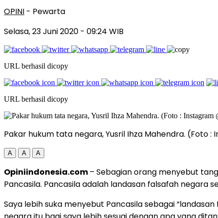
OPINI
- Pewarta
Selasa, 23 Juni 2020
- 09:24 WIB
URL berhasil dicopy
URL berhasil dicopy
Pakar hukum tata negara, Yusril Ihza Mahendra. (Foto :
A
A
A
Opiniindonesia.com
– Sebagian orang menyebut tangga
Pancasila. Pancasila adalah landasan falsafah negara
Saya lebih suka menyebut Pancasila sebagai “landasan f
negara itu bagi saya lebih sesuai dengan apa yang dita