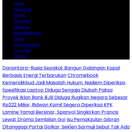
Opini
Nasional
Politik
Ekonomi
Lifestyle
Entertainment
Sport
Internasional
Pers Rilis
Video
Danantara–Rusia Sepakat Bangun Galangan Kapal
Berbasis Energi Terbarukan
Chromebook
Kemendikbud Jadi Masalah Hukum: Nadiem Diperiksa,
Spesifikasi Laptop Diduga Sengaja Diubah Paksa
Proyek Iklan Bank BJB Diduga Rugikan Negara Sebesar
Rp222 Miliar, Ridwan Kamil Segera Diperiksa KPK
Lamine Yamal Bersinar, Spanyol Singkirkan Prancis
Lewat Drama Sembilan Gol
Isu Pemakzulan Gibran
Ditanggapi Partai Golkar, Sekǰen Sarmuji Sebut Tak Ada