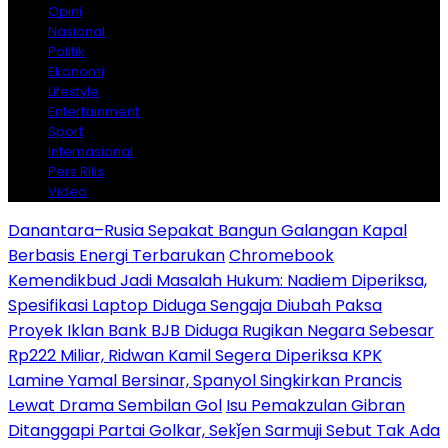
Opini
Nasional
Politik
Ekonomi
Lifestyle
Entertainment
Sport
Internasional
Pers Rilis
Video
Danantara–Rusia Sepakat Bangun Galangan Kapal
Berbasis Energi Terbarukan
Chromebook
Kemendikbud Jadi Masalah Hukum: Nadiem Diperiksa,
Spesifikasi Laptop Diduga Sengaja Diubah Paksa
Proyek Iklan Bank BJB Diduga Rugikan Negara Sebesar
Rp222 Miliar, Ridwan Kamil Segera Diperiksa KPK
Lamine Yamal Bersinar, Spanyol Singkirkan Prancis
Lewat Drama Sembilan Gol
Isu Pemakzulan Gibran
Ditanggapi Partai Golkar, Sekǰen Sarmuji Sebut Tak Ada