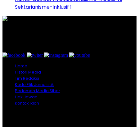
Sektarianisme-Inklusif 1
Graha Media Center,
Bogor - Indonesia
untukredaksi@gmail.com
+628557777888
Home
Histori Media
Tim Redaksi
Kode Etik Jurnalistik
Pedoman Media Siber
Hak Jawab
Kontak Iklan
Copyright © 2026 Opiniindonesia.com - All Rights
Reserved