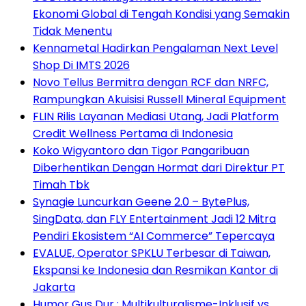
Ekonomi Global di Tengah Kondisi yang Semakin
Tidak Menentu
Kennametal Hadirkan Pengalaman Next Level
Shop Di IMTS 2026
Novo Tellus Bermitra dengan RCF dan NRFC,
Rampungkan Akuisisi Russell Mineral Equipment
FLIN Rilis Layanan Mediasi Utang, Jadi Platform
Credit Wellness Pertama di Indonesia
Koko Wigyantoro dan Tigor Pangaribuan
Diberhentikan Dengan Hormat dari Direktur PT
Timah Tbk
Synagie Luncurkan Geene 2.0 – BytePlus,
SingData, dan FLY Entertainment Jadi 12 Mitra
Pendiri Ekosistem “AI Commerce” Tepercaya
EVALUE, Operator SPKLU Terbesar di Taiwan,
Ekspansi ke Indonesia dan Resmikan Kantor di
Jakarta
Humor Gus Dur : Multikulturalisme-Inklusif vs