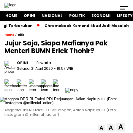
HOME
OPINI
NASIONAL
POLITIK
EKONOMI
LIFESTY
Terbarukan
Chromebook Kemendikbud Jadi Masalah Hukum: N
/
Home
Rilis
Jujur Saja, Siapa Mafianya Pak
Menteri BUMN Erick Thohir?
OPINI
- Pewarta
Selasa, 21 April 2020
- 16:57 WIB
Anggota DPR RI Fraksi PDI Perjuangan, Adian Napitupulu. (Foto:
Instagram @millenial_adian)
A
A
A