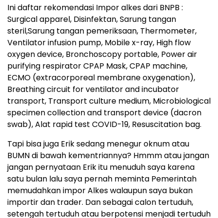
Ini daftar rekomendasi Impor alkes dari BNPB :
Surgical apparel, Disinfektan, Sarung tangan
steril,Sarung tangan pemeriksaan, Thermometer,
Ventilator infusion pump, Mobile x-ray, High flow
oxygen device, Bronchoscopy portable, Power air
purifying respirator CPAP Mask, CPAP machine,
ECMO (extracorporeal membrane oxygenation),
Breathing circuit for ventilator and incubator
transport, Transport culture medium, Microbiological
specimen collection and transport device (dacron
swab), Alat rapid test COVID-19, Resuscitation bag.
Tapi bisa juga Erik sedang menegur oknum atau
BUMN di bawah kementriannya? Hmmm atau jangan
jangan pernyataan Erik itu menuduh saya karena
satu bulan lalu saya pernah meminta Pemerintah
memudahkan impor Alkes walaupun saya bukan
importir dan trader. Dan sebagai calon tertuduh,
setengah tertuduh atau berpotensi menjadi tertuduh