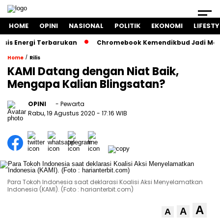
HOME
OPINI
NASIONAL
POLITIK
EKONOMI
LIFESTY
 Energi Terbarukan
Chromebook Kemendikbud Jadi Masalah 
/
Home
Rilis
KAMI Datang dengan Niat Baik,
Mengapa Kalian Blingsatan?
OPINI
- Pewarta
Rabu, 19 Agustus 2020
- 17:16 WIB
Para Tokoh Indonesia saat deklarasi Koalisi Aksi Menyelamatkan
Indonesia (KAMI). (Foto : harianterbit.com)
A
A
A