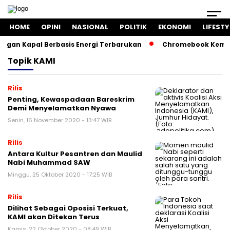
HOME
OPINI
NASIONAL
POLITIK
EKONOMI
LIFESTY
an Kapal Berbasis Energi Terbarukan
Chromebook Kemendik
Topik
KAMI
Rilis
Penting, Kewaspadaan Bareskrim
Demi Menyelamatkan Nyawa
Senin, 16 November 2020 - 13:47 WIB
Rilis
Antara Kultur Pesantren dan Maulid
Nabi Muhammad SAW
Minggu, 25 Oktober 2020 - 17:25 WIB
Rilis
Dilihat Sebagai Oposisi Terkuat,
KAMI akan Ditekan Terus
Kamis, 22 Oktober 2020 - 08:49 WIB