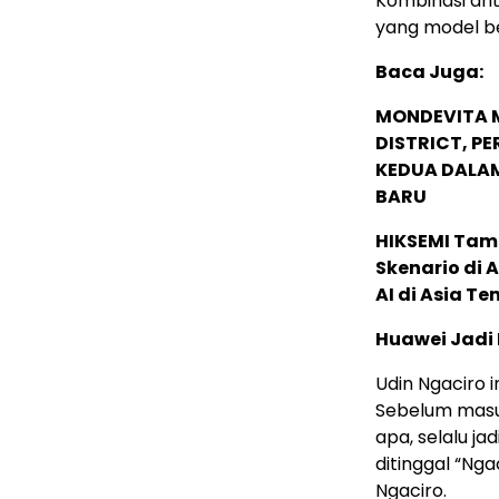
Kombinasi ant
yang model beg
Baca Juga:
MONDEVITA 
DISTRICT, P
KEDUA DALA
BARU
HIKSEMI Tam
Skenario di
AI di Asia T
Huawei Jadi
Udin Ngaciro i
Sebelum masuk
apa, selalu j
ditinggal “Ng
Ngaciro.