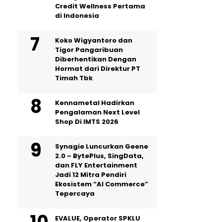
Credit Wellness Pertama
di Indonesia
Koko Wigyantoro dan
Tigor Pangaribuan
Diberhentikan Dengan
Hormat dari Direktur PT
Timah Tbk
Kennametal Hadirkan
Pengalaman Next Level
Shop Di IMTS 2026
Synagie Luncurkan Geene
2.0 – BytePlus, SingData,
dan FLY Entertainment
Jadi 12 Mitra Pendiri
Ekosistem “AI Commerce”
Tepercaya
EVALUE, Operator SPKLU