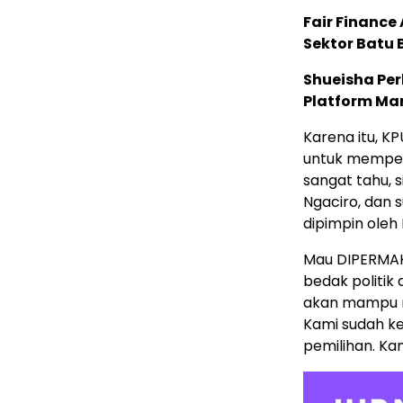
Fair Financ
Sektor Batu 
Shueisha Pe
Platform Ma
Karena itu, K
untuk memperb
sangat tahu, 
Ngaciro, dan 
dipimpin oleh 
Mau DIPERMAK 
bedak politik 
akan mampu m
Kami sudah ke
pemilihan. Kam