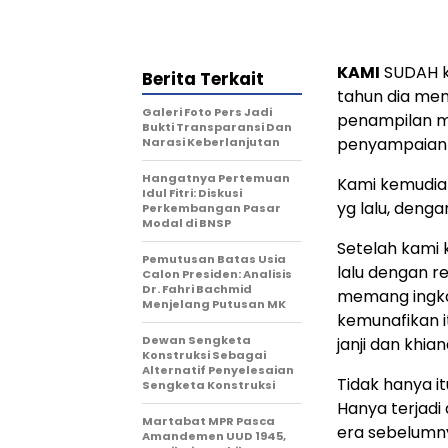
KAMI
SUDAH ke
Berita Terkait
tahun dia mem
Galeri Foto Pers Jadi
penampilan m
Bukti Transparansi Dan
penyampaian vi
Narasi Keberlanjutan
Hangatnya Pertemuan
Kami kemudian
Idul Fitri: Diskusi
yg lalu, deng
Perkembangan Pasar
Modal di BNSP
Setelah kami k
Pemutusan Batas Usia
lalu dengan re
Calon Presiden: Analisis
Dr. Fahri Bachmid
memang ingkar 
Menjelang Putusan MK
kemunafikan it
Dewan Sengketa
janji dan khian
Konstruksi Sebagai
Alternatif Penyelesaian
Tidak hanya it
Sengketa Konstruksi
Hanya terjadi
Martabat MPR Pasca
era sebelumnya
Amandemen UUD 1945,