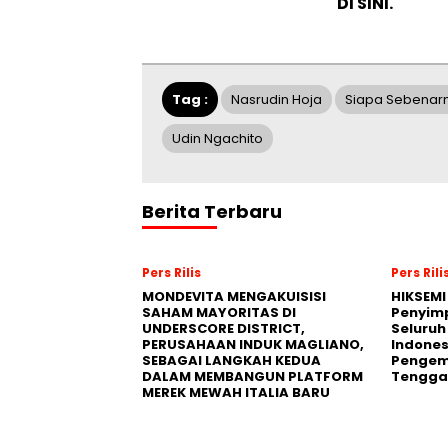
DI SINI.
Tag :
Nasrudin Hoja
Siapa Sebenar
Udin Ngachito
Berita Terbaru
Pers Rilis
Pers Rili
MONDEVITA MENGAKUISISI
HIKSEMI
SAHAM MAYORITAS DI
Penyim
UNDERSCORE DISTRICT,
Seluruh
PERUSAHAAN INDUK MAGLIANO,
Indones
SEBAGAI LANGKAH KEDUA
Pengemb
DALAM MEMBANGUN PLATFORM
Tengga
MEREK MEWAH ITALIA BARU