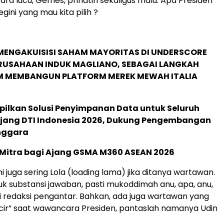
ara lucu, Gemes, prihatin sekaligus malu. Apa Presiden
ini yang mau kita pilih ?
MENGAKUISISI SAHAM MAYORITAS DI UNDERSCORE
ERUSAHAAN INDUK MAGLIANO, SEBAGAI LANGKAH
M MEMBANGUN PLATFORM MEREK MEWAH ITALIA
pilkan Solusi Penyimpanan Data untuk Seluruh
 Ajang DTI Indonesia 2026, Dukung Pengembangan
enggara
 Mitra bagi Ajang GSMA M360 ASEAN 2026
ni juga sering Lola (loading lama) jika ditanya wartawan.
 substansi jawaban, pasti mukoddimah anu, apa, anu,
adi redaksi pengantar. Bahkan, ada juga wartawan yang
acir” saat wawancara Presiden, pantaslah namanya Udin