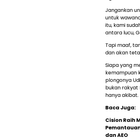
Jangankan unt
untuk wawanc
itu, kami sud
antara lucu, G
Tapi maaf, ta
dan akan teta
Siapa yang me
kemampuan kom
plongonya Udi
bukan rakyat 
hanya akibat.
Baca Juga:
Cision Raih
Pemantauan d
dan AEO