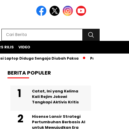
S RILIS
VIDEO
ptop Diduga Sengaja Diubah Paksa
Proyek Iklan Bank BJB Di
BERITA POPULER
Catat, Ini yang Kelima
Kali Rejim Jokowi
Tangkapi Aktivis Kritis
Hisense Lansir Strategi
Pertumbuhan Berbasis AI
untuk Mewujudkan Era