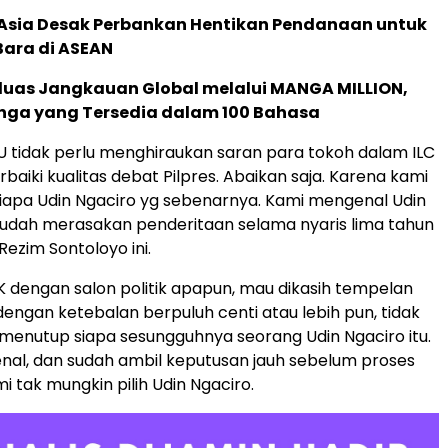
e Asia Desak Perbankan Hentikan Pendanaan untuk
Bara di ASEAN
rluas Jangkauan Global melalui MANGA MILLION,
nga yang Tersedia dalam 100 Bahasa
PU tidak perlu menghiraukan saran para tokoh dalam ILC
aiki kualitas debat Pilpres. Abaikan saja. Karena kami
siapa Udin Ngaciro yg sebenarnya. Kami mengenal Udin
sudah merasakan penderitaan selama nyaris lima tahun
Rezim Sontoloyo ini.
dengan salon politik apapun, mau dikasih tempelan
dengan ketebalan berpuluh centi atau lebih pun, tidak
enutup siapa sesungguhnya seorang Udin Ngaciro itu.
nal, dan sudah ambil keputusan jauh sebelum proses
i tak mungkin pilih Udin Ngaciro.