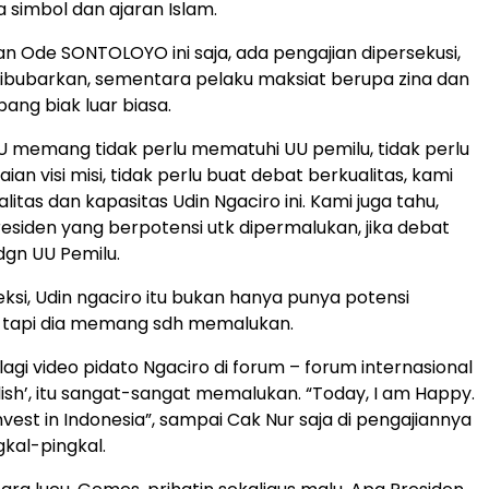
 simbol dan ajaran Islam.
n Ode SONTOLOYO ini saja, ada pengajian dipersekusi,
ibubarkan, sementara pelaku maksiat berupa zina dan
ng biak luar biasa.
PU memang tidak perlu mematuhi UU pemilu, tidak perlu
n visi misi, tidak perlu buat debat berkualitas, kami
litas dan kapasitas Udin Ngaciro ini. Kami juga tahu,
residen yang berpotensi utk dipermalukan, jika debat
dgn UU Pemilu.
eksi, Udin ngaciro itu bukan hanya punya potensi
 tapi dia memang sdh memalukan.
agi video pidato Ngaciro di forum – forum internasional
lish’, itu sangat-sangat memalukan. “Today, I am Happy.
vest in Indonesia”, sampai Cak Nur saja di pengajiannya
kal-pingkal.