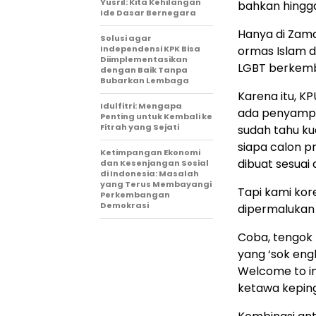
Yusril: Kita Kehilangan
bahkan hingga
Ide Dasar Bernegara
Hanya di Zama
Solusi agar
Independensi KPK Bisa
ormas Islam d
Diimplementasikan
LGBT berkemba
dengan Baik Tanpa
Bubarkan Lembaga
Karena itu, K
Idulfitri: Mengapa
ada penyampaia
Penting untuk Kembali ke
Fitrah yang Sejati
sudah tahu kua
siapa calon p
Ketimpangan Ekonomi
dibuat sesuai 
dan Kesenjangan Sosial
di Indonesia: Masalah
yang Terus Membayangi
Tapi kami kor
Perkembangan
Demokrasi
dipermalukan
Coba, tengok l
yang ‘sok eng
Welcome to in
ketawa keping