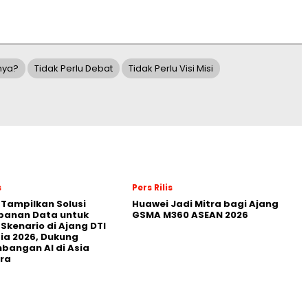
nya?
Tidak Perlu Debat
Tidak Perlu Visi Misi
s
Pers Rilis
 Tampilkan Solusi
Huawei Jadi Mitra bagi Ajang
panan Data untuk
GSMA M360 ASEAN 2026
 Skenario di Ajang DTI
ia 2026, Dukung
angan AI di Asia
ra