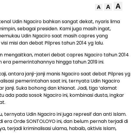
A
A
A
nal Udin Ngaciro bahkan sangat dekat, nyaris lima
impin, sebagai presiden. Kami juga masih ingat,
emukau Udin Ngaciro saat masih capres yang
si misi dan debat Pilpres tahun 2014 yg lalu.
 mengaitkan, materi debat capres Ngaciro tahun 2014
an era pemerintahannya hingga tahun 2019 ini.
aji, antara janji-janji manis Ngaciro saat debat Pilpres yg
alisasi pemerintahan saat ini, ternyata Udin Ngaciro
janji. Suka bohong dan khianat. Jadi, tiga ‘alamat
u ada pada sosok Ngaciro ini, kombinasi dusta, ingkar
at.
u, ternyata Udin Ngaciro ini juga represif dan anti Islam.
 di era Orde SONTOLOYO ini, dan belum pernah terjadi di
, terjadi kriminalisasi ulama, habaib, aktivis Islam,