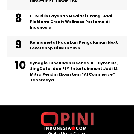
Direktur PT Timah Tbk
FLIN Rilis Layanan Mediasi Utang, Jadi
Platform Credit Wellness Pertama di
Indonesia
Kennametal Hadirkan Pengalaman Next
Level Shop Di IMTS 2026
Synagie Luncurkan Geene 2.0 – BytePlus,
SingData, dan FLY Entertainment Jadi 12
Mitra Pendiri Ekosistem “AI Commerce”
Tepercaya
Graha Media Center,