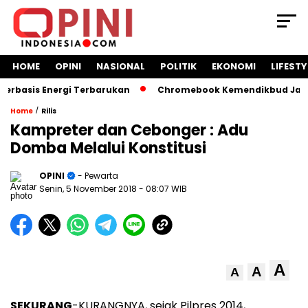
HOME
OPINI
NASIONAL
POLITIK
EKONOMI
LIFESTY
asis Energi Terbarukan
Chromebook Kemendikbud Jadi Masa
/
Home
Rilis
Kampreter dan Cebonger : Adu
Domba Melalui Konstitusi
OPINI
- Pewarta
Senin, 5 November 2018
- 08:07 WIB
A
A
A
SEKURANG
-KURANGNYA, sejak Pilpres 2014,