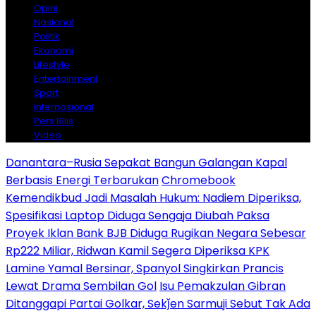
Opini
Nasional
Politik
Ekonomi
Lifestyle
Entertainment
Sport
Internasional
Pers Rilis
Video
Danantara–Rusia Sepakat Bangun Galangan Kapal
Berbasis Energi Terbarukan
Chromebook
Kemendikbud Jadi Masalah Hukum: Nadiem Diperiksa,
Spesifikasi Laptop Diduga Sengaja Diubah Paksa
Proyek Iklan Bank BJB Diduga Rugikan Negara Sebesar
Rp222 Miliar, Ridwan Kamil Segera Diperiksa KPK
Lamine Yamal Bersinar, Spanyol Singkirkan Prancis
Lewat Drama Sembilan Gol
Isu Pemakzulan Gibran
Ditanggapi Partai Golkar, Sekǰen Sarmuji Sebut Tak Ada