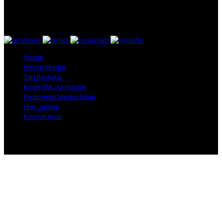
Bogor - Indonesia
untukredaksi@gmail.com
+628557777888
Home
Histori Media
Tim Redaksi
Kode Etik Jurnalistik
Pedoman Media Siber
Hak Jawab
Kontak Iklan
Copyright © 2026 Opiniindonesia.com - All Rights
Reserved