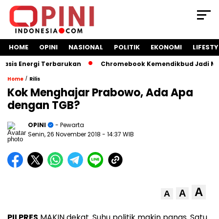
HOME
OPINI
NASIONAL
POLITIK
EKONOMI
LIFESTY
 Energi Terbarukan
Chromebook Kemendikbud Jadi Masalah 
/
Home
Rilis
Kok Menghajar Prabowo, Ada Apa
dengan TGB?
OPINI
- Pewarta
Senin, 26 November 2018
- 14:37 WIB
A
A
A
PILPRES
MAKIN dekat. Suhu politik makin panas. Satu