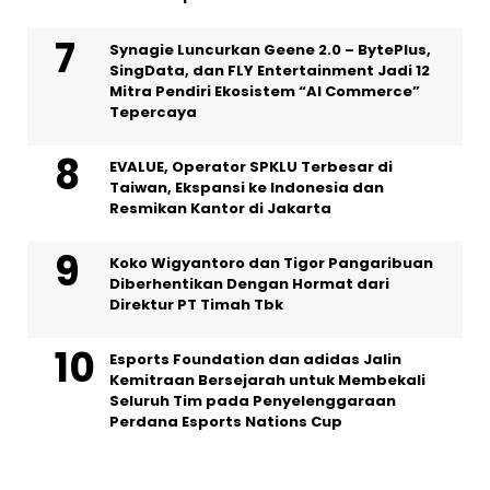
Synagie Luncurkan Geene 2.0 – BytePlus,
SingData, dan FLY Entertainment Jadi 12
Mitra Pendiri Ekosistem “AI Commerce”
Tepercaya
EVALUE, Operator SPKLU Terbesar di
Taiwan, Ekspansi ke Indonesia dan
Resmikan Kantor di Jakarta
Koko Wigyantoro dan Tigor Pangaribuan
Diberhentikan Dengan Hormat dari
Direktur PT Timah Tbk
Esports Foundation dan adidas Jalin
Kemitraan Bersejarah untuk Membekali
Seluruh Tim pada Penyelenggaraan
Perdana Esports Nations Cup