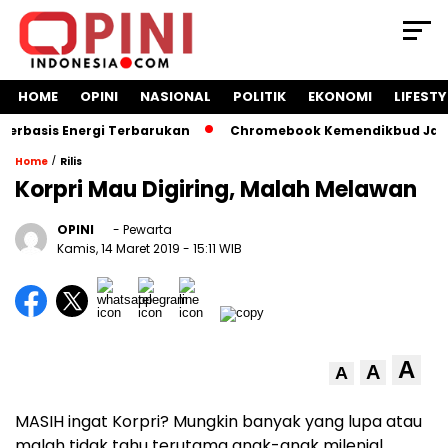
HOME
OPINI
NASIONAL
POLITIK
EKONOMI
LIFESTY
basis Energi Terbarukan
Chromebook Kemendikbud Jadi Mas
/
Home
Rilis
Korpri Mau Digiring, Malah Melawan
OPINI
- Pewarta
Kamis, 14 Maret 2019
- 15:11 WIB
A
A
A
MASIH ingat Korpri? Mungkin banyak yang lupa atau
malah tidak tahu terutama anak-anak milenial.