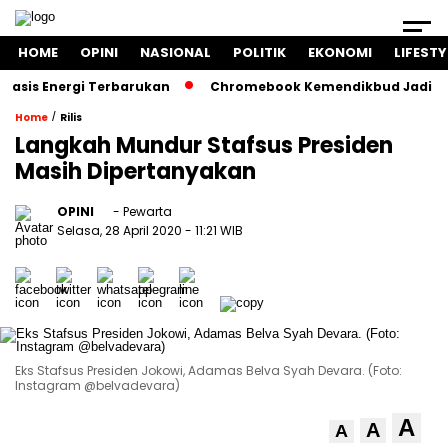
HOME
OPINI
NASIONAL
POLITIK
EKONOMI
LIFESTY
is Energi Terbarukan
Chromebook Kemendikbud Jadi Masalah
/
Home
Rilis
Langkah Mundur Stafsus Presiden
Masih Dipertanyakan
OPINI
- Pewarta
Selasa, 28 April 2020
- 11:21 WIB
Eks Stafsus Presiden Jokowi, Adamas Belva Syah Devara. (Foto:
Instagram @belvadevara)
A
A
A