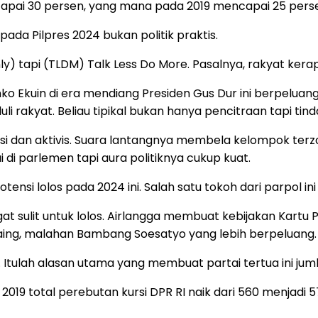
ncapai 30 persen, yang mana pada 2019 mencapai 25 pers
ada Pilpres 2024 bukan politik praktis.
y) tapi (TLDM) Talk Less Do More. Pasalnya, rakyat kerap
ko Ekuin di era mendiang Presiden Gus Dur ini berpeluang,
 rakyat. Beliau tipikal bukan hanya pencitraan tapi tin
misi dan aktivis. Suara lantangnya membela kelompok terzo
 di parlemen tapi aura politiknya cukup kuat.
nsi lolos pada 2024 ini. Salah satu tokoh dari parpol in
t sulit untuk lolos. Airlangga membuat kebijakan Kartu Pr
aing, malahan Bambang Soesatyo yang lebih berpeluang.
tulah alasan utama yang membuat partai tertua ini jumlah
 2019 total perebutan kursi DPR RI naik dari 560 menjadi 