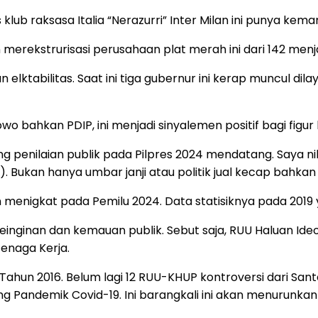
s klub raksasa Italia “Nerazurri” Inter Milan ini punya 
erekstrurisasi perusahaan plat merah ini dari 142 menj
ktabilitas. Saat ini tiga gubernur ini kerap muncul dila
 bahkan PDIP, ini menjadi sinyalemen positif bagi figur l
penilaian publik pada Pilpres 2024 mendatang. Saya nilai
k). Bukan hanya umbar janji atau politik jual kecap bahkan p
menigkat pada Pemilu 2024. Data statisiknya pada 2019 
inginan dan kemauan publik. Sebut saja, RUU Haluan Ideo
Tenaga Kerja.
ahun 2016. Belum lagi 12 RUU-KHUP kontroversi dari Sant
ng Pandemik Covid-19. Ini barangkali ini akan menurunkan