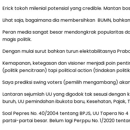
Erick tokoh milenial potensial yang credible. Mantan bo
Lihat saja, bagaimana dia membersihkan BUMN, bahkan m
Peran media sangat besar mendongkrak popularitas dan el
magis politik.
Dengan mulai surut bahkan turun elektabilitasnya Prabowo
Kemapanan, ketegasan dan visioner menjadi poin penting 
(politik pencitraan) tapi political action (tindakan politi
Saya prediksi swing voters (pemilih mengambang) akan 
Lantaran sejumlah UU yang digodok tak sesuai dengan ke
buruh, UU pemindahan ibukota baru, Kesehatan, Pajak, 
Soal Pepres No. 40/2004 tentang BPJS, UU Tapera No 4 T
partai-partai besar. Belum lagi Perppu No. 1/2020 tenta