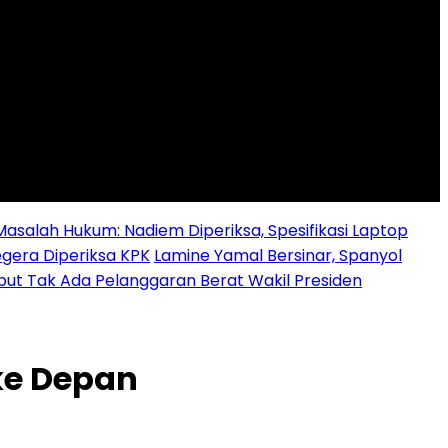
alah Hukum: Nadiem Diperiksa, Spesifikasi Laptop
egera Diperiksa KPK
Lamine Yamal Bersinar, Spanyol
ebut Tak Ada Pelanggaran Berat Wakil Presiden
 ke Depan