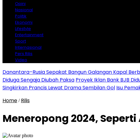
Opini
Nasional
Politik
Ekonomi
Lifestyle
Entertainment
Sport
Internasional
Pers Rilis
Video
Danantara–Rusia Sepakat Bangun Galangan Kapal Berba
Diduga Sengaja Diubah Paksa
Proyek Iklan Bank BJB Did
Singkirkan Prancis Lewat Drama Sembilan Gol
Isu Pemak
Home
Rilis
/
Meneropong 2024, Seperti 