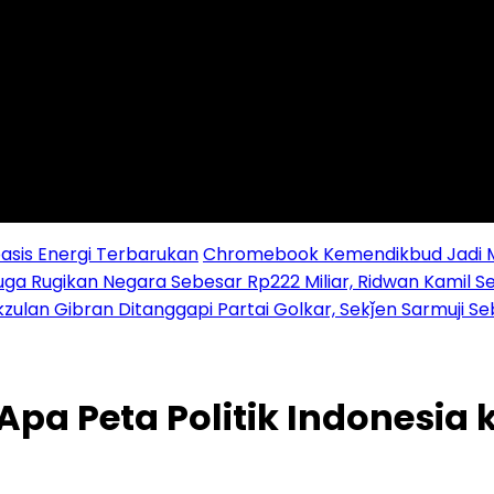
sis Energi Terbarukan
Chromebook Kemendikbud Jadi Mas
uga Rugikan Negara Sebesar Rp222 Miliar, Ridwan Kamil S
zulan Gibran Ditanggapi Partai Golkar, Sekǰen Sarmuji S
Apa Peta Politik Indonesia