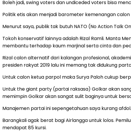
Boleh jadi, swing voters dan undiceded voters bisa me
Politik etis akan menjadi barometer kemenangan calon p
Menurut saya, publik tak butuh NATO (No Action Talk Onl
Tokoh konservatif lainnya adalah Rizal Ramli. Manta Men
membantu terhadap kaum marjinal serta cinta dan peduli
Rizal calon alternatif dari kalangan profesional, akade
presiden rakyat 2019 lalu ini memang tak didukung partai
Untuk calon ketua parpol maka Surya Paloh cukup berpote
Untuk the giant party (partai raksasa) Golkar akan sanga
memimpin Golkar akan sangat sulit baginya untuk bers
Manajemen partai ini sepengetahuan saya kurang afdol. I
Barangkali agak berat bagi Airlangga untuk lolos. Pemilu
mendapat 85 kursi.