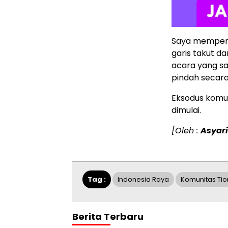
Saya memperk
garis takut d
acara yang sa
pindah secar
Eksodus komu
dimulai.
[Oleh :
Asyar
Tag :
Indonesia Raya
Komunitas Ti
Berita Terbaru