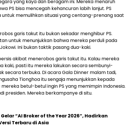
egara yang kaya dan beragam ini. Mereka menaruh
wa PS bisa mencegah kehancuran labih lanjut. PS
 untuk memulihkan situasi yang centang-prenang saat
bos garis takut itu bukan sekadar menghibur PS.
kutan untuk menunjukkan bahwa mereka perduli pada
Jokowi. Ini bukan taktik pasang dua-kaki.
ersis akibat menerobos garis takut itu. Kalau mereka
ua kaki, pasti itu mereka lakukan secara sembunyi-
ak secara terbuka. Di acara Gala Dinner malam tadi,
ngusaha Tionghoa itu sengaja menunjukkan kepada
mereka betul-betul ingin PS yang memimpin Indonesia.
adi presiden. Mereka berkampanye di situ.
 Gelar “AI Broker of the Year 2026”, Hadirkan
ersi Terbaru di Asia