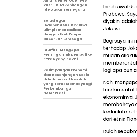
Amandemen UUD 1945,
Yusril: Kita Kehilangan
Inilah awal d
Ide Dasar Bernegara
Prabowo. Say
diyakini ada
Solusi agar
Independensi KPK Bisa
Jokowi.
Diimplementasikan
dengan Baik Tanpa
Bubarkan Lembaga
Bagi saya, in
terhadap Jokow
Idulfitri: Mengapa
Penting untuk Kembali ke
mudah dilakuk
Fitrah yang Sejati
memberontak d
lagi apa pun a
Ketimpangan Ekonomi
dan Kesenjangan Sosial
di Indonesia: Masalah
Nah, mengapa 
yang Terus Membayangi
Perkembangan
fundamental t
Demokrasi
ekonominya. J
membahayaka
kedaulatan d
dari etnis Tio
Itulah sebab