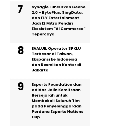
Synagie Luncurkan Geene
2.0 – BytePlus, SingData,
dan FLY Entertainment
Jadi 12 Mitra Pendiri
Ekosistem “AI Commerce”
Tepercaya
EVALUE, Operator SPKLU
Terbesar di Taiwan,
Ekspansi ke Indonesia
dan Resmikan Kantor di
Jakarta
Esports Foundation dan
adidas Jalin Kemitraan
Bersejarah untuk
Membekali Seluruh Tim
pada Penyelenggaraan
Perdana Esports Nations
Cup