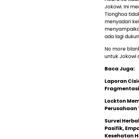
Jokowi. Ini 
Tionghoa tidak
menyadari keke
menyampaikan
ada lagi duku
No more blank
untuk Jokowi 
Baca Juga:
Laporan Cis
Fragmentasi
Lockton Mem
Perusahaan 
Survei Herba
Pasifik, Em
Kesehatan Ho