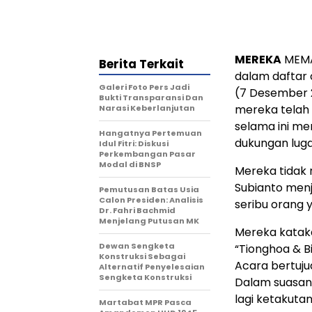
MEREKA
MEMA
Berita Terkait
dalam daftar 
Galeri Foto Pers Jadi
(7 Desember 
Bukti Transparansi Dan
mereka telah m
Narasi Keberlanjutan
selama ini m
Hangatnya Pertemuan
dukungan luga
Idul Fitri: Diskusi
Perkembangan Pasar
Modal di BNSP
Mereka tidak
Subianto menj
Pemutusan Batas Usia
Calon Presiden: Analisis
seribu orang y
Dr. Fahri Bachmid
Menjelang Putusan MK
Mereka kataka
Dewan Sengketa
“Tionghoa & Bi
Konstruksi Sebagai
Acara bertuj
Alternatif Penyelesaian
Sengketa Konstruksi
Dalam suasana
lagi ketakutan 
Martabat MPR Pasca