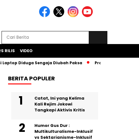
S RILIS
VIDEO
op Diduga Sengaja Diubah Paksa
Proyek Iklan Bank BJB Did
BERITA POPULER
Catat, Ini yang Kelima
Kali Rejim Jokowi
Tangkapi Aktivis Kritis
Humor Gus Dur :
Multikulturalisme-Inklusif
vs Sektarianisme-Inklusif