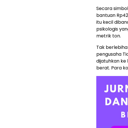
Secara simbo
bantuan Rp42
itu kecil dib
psikologis ya
metrik ton.
Tak berlebih
pengusaha Ti
dijatuhkan ke
berat. Para k