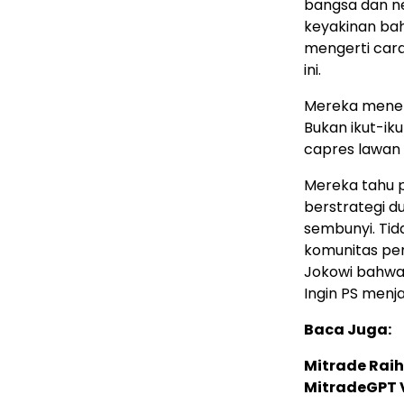
bangsa dan n
keyakinan bah
mengerti cara
ini.
Mereka menero
Bukan ikut-i
capres lawan 
Mereka tahu p
berstrategi d
sembunyi. Tid
komunitas pe
Jokowi bahwa 
Ingin PS menj
Baca Juga:
Mitrade Raih
MitradeGPT V