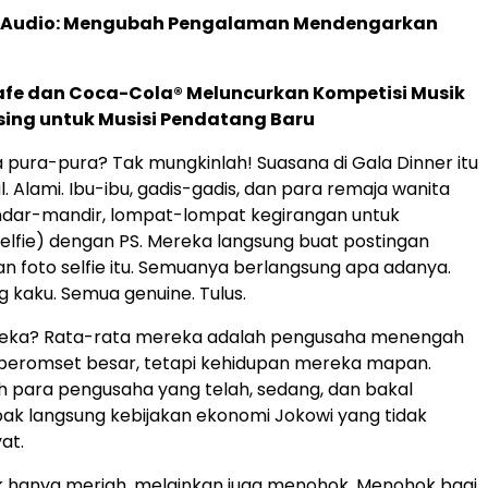
c Audio: Mengubah Pengalaman Mendengarkan
afe dan Coca-Cola® Meluncurkan Kompetisi Musik
sing untuk Musisi Pendatang Baru
pura-pura? Tak mungkinlah! Suasana di Gala Dinner itu
. Alami. Ibu-ibu, gadis-gadis, dan para remaja wanita
dar-mandir, lompat-lompat kegirangan untuk
elfie) dengan PS. Mereka langsung buat postingan
 foto selfie itu. Semuanya berlangsung apa adanya.
g kaku. Semua genuine. Tulus.
eka? Rata-rata mereka adalah pengusaha menengah
 beromset besar, tetapi kehidupan mereka mapan.
 para pengusaha yang telah, sedang, dan bakal
k langsung kebijakan ekonomi Jokowi yang tidak
at.
ak hanya meriah, melainkan juga menohok. Menohok bagi