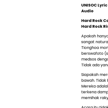
UNISOC Lyri
Audio
Hard Rock C
Hard Rock Ri
Apakah hanya 
sangat natural
Tionghoa mon
berswafoto (s
medsos dengan
Tidak ada yan
Siapakah mer
bawah. Tidak
Mereka adalah
terkena dampa
memihak raky
Acara itu tid