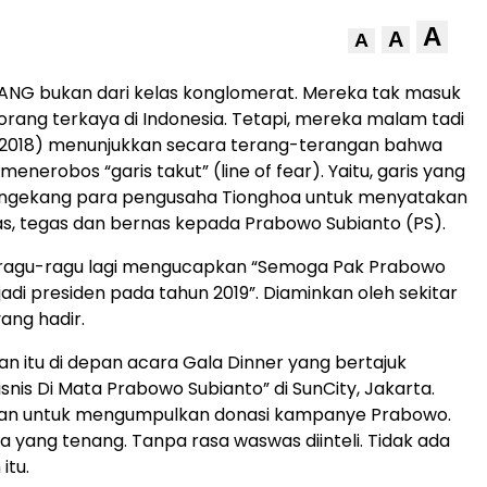
A
A
A
NG bukan dari kelas konglomerat. Mereka tak masuk
orang terkaya di Indonesia. Tetapi, mereka malam tadi
2018) menunjukkan secara terang-terangan bahwa
enerobos “garis takut” (line of fear). Yaitu, garis yang
engekang para pengusaha Tionghoa untuk menyatakan
s, tegas dan bernas kepada Prabowo Subianto (PS).
 ragu-ragu lagi mengucapkan “Semoga Pak Prabowo
adi presiden pada tahun 2019”. Diaminkan oleh sekitar
ang hadir.
n itu di depan acara Gala Dinner yang bertajuk
snis Di Mata Prabowo Subianto” di SunCity, Jakarta.
uan untuk mengumpulkan donasi kampanye Prabowo.
 yang tenang. Tanpa rasa waswas diinteli. Tidak ada
itu.