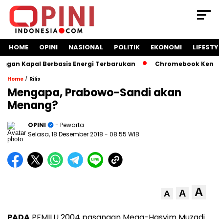
HOME
OPINI
NASIONAL
POLITIK
EKONOMI
LIFESTY
an Kapal Berbasis Energi Terbarukan
Chromebook Kemendik
/
Home
Rilis
Mengapa, Prabowo-Sandi akan
Menang?
OPINI
- Pewarta
Selasa, 18 Desember 2018
- 08:55 WIB
A
A
A
PADA
PEMILU 2004 pasangan Mega-Hasyim Muzadi