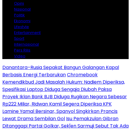
Opini
Nasional
Politik
Ekonomi
Lifestyle
Entertainment
Sport
Internasional
Pers Rilis
Video
Danantara–Rusia Sepakat Bangun Galangan Kapal
Berbasis Energi Terbarukan
Chromebook
Kemendikbud Jadi Masalah Hukum: Nadiem Diperiksa,
Spesifikasi Laptop Diduga Sengaja Diubah Paksa
Proyek Iklan Bank BJB Diduga Rugikan Negara Sebesar
Rp222 Miliar, Ridwan Kamil Segera Diperiksa KPK
Lamine Yamal Bersinar, Spanyol Singkirkan Prancis
Lewat Drama Sembilan Gol
Isu Pemakzulan Gibran
Ditanggapi Partai Golkar, Sekǰen Sarmuji Sebut Tak Ada