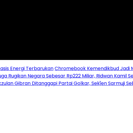
sis Energi Terbarukan
Chromebook Kemendikbud Jadi Mas
uga Rugikan Negara Sebesar Rp222 Miliar, Ridwan Kamil S
zulan Gibran Ditanggapi Partai Golkar, Sekǰen Sarmuji S