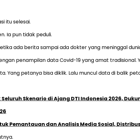
i itu selesai.
 Ia pun tidak peduli.
tika ada berita sampai ada dokter yang meninggal duni
n penampilan data Covid-19 yang amat tradisional. Yang t
. Yang petanya bisa diklik. Lalu muncul data di balik peta
Seluruh Skenario di Ajang DTI Indonesia 2026, Duk
026
k Pemantauan dan Analisis Media Sosial, Distribusi
tnya.