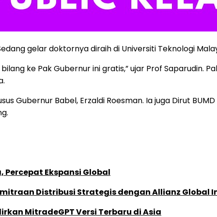
edang gelar doktornya diraih di Universiti Teknologi Mala
ang ke Pak Gubernur ini gratis,” ujar Prof Saparudin. Pa
a.
sus Gubernur Babel, Erzaldi Roesman. Ia juga Dirut BUMD di
ng.
, Percepat Ekspansi Global
traan Distribusi Strategis dengan Allianz Global I
dirkan MitradeGPT Versi Terbaru di Asia