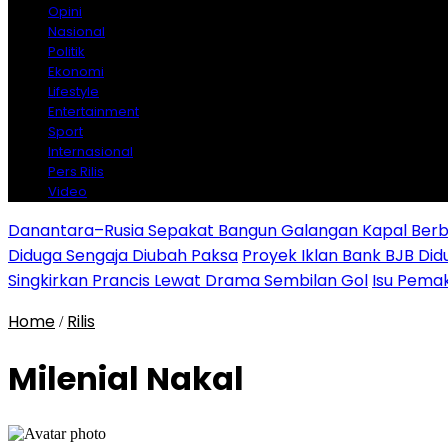
Opini
Nasional
Politik
Ekonomi
Lifestyle
Entertainment
Sport
Internasional
Pers Rilis
Video
Danantara–Rusia Sepakat Bangun Galangan Kapal Berba
Diduga Sengaja Diubah Paksa
Proyek Iklan Bank BJB Did
Singkirkan Prancis Lewat Drama Sembilan Gol
Isu Pemak
Home
Rilis
/
Milenial Nakal