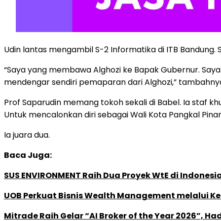
Udin lantas mengambil S-2 Informatika di ITB Bandung. S
“Saya yang membawa Alghozi ke Bapak Gubernur. Saya bil
mendengar sendiri pemaparan dari Alghozi,” tambahny
Prof Saparudin memang tokoh sekali di Babel. Ia staf khu
Untuk mencalonkan diri sebagai Wali Kota Pangkal Pina
Ia juara dua.
Baca Juga:
SUS ENVIRONMENT Raih Dua Proyek WtE di Indonesia
UOB Perkuat Bisnis Wealth Management melalui Kemi
Mitrade Raih Gelar “AI Broker of the Year 2026”, Ha