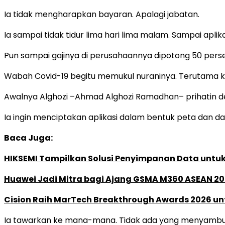
Ia tidak mengharapkan bayaran. Apalagi jabatan.
Ia sampai tidak tidur lima hari lima malam. Sampai aplikas
Pun sampai gajinya di perusahaannya dipotong 50 persen.
Wabah Covid-19 begitu memukul nuraninya. Terutama ke
Awalnya Alghozi –Ahmad Alghozi Ramadhan– prihatin denga
Ia ingin menciptakan aplikasi dalam bentuk peta dan data
Baca Juga:
HIKSEMI Tampilkan Solusi Penyimpanan Data untuk 
Huawei Jadi Mitra bagi Ajang GSMA M360 ASEAN 2
Cision Raih MarTech Breakthrough Awards 2026 untu
Ia tawarkan ke mana-mana. Tidak ada yang menyambu