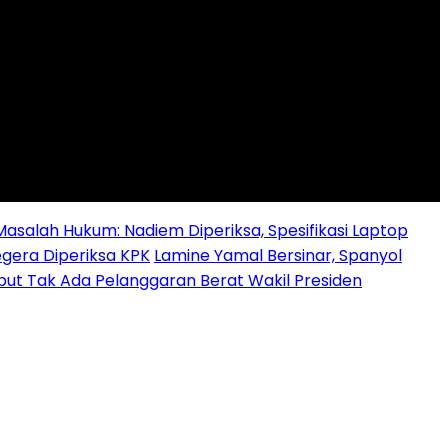
alah Hukum: Nadiem Diperiksa, Spesifikasi Laptop
egera Diperiksa KPK
Lamine Yamal Bersinar, Spanyol
ebut Tak Ada Pelanggaran Berat Wakil Presiden