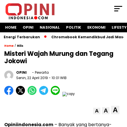
HOME
OPINI
NASIONAL
POLITIK
EKONOMI
LIFESTY
ergi Terbarukan
Chromebook Kemendikbud Jadi Masalah Huk
/
Home
Rilis
Misteri Wajah Murung dan Tegang
Jokowi
OPINI
- Pewarta
Senin, 22 April 2019
- 10:01 WIB
A
A
A
Opiniindonesia.com
– Banyak yang bertanya-