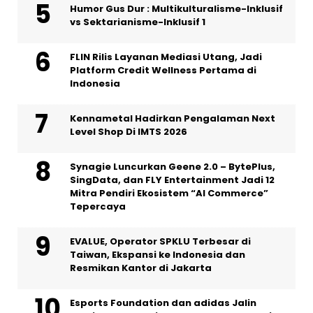
Humor Gus Dur : Multikulturalisme-Inklusif
vs Sektarianisme-Inklusif 1
FLIN Rilis Layanan Mediasi Utang, Jadi
Platform Credit Wellness Pertama di
Indonesia
Kennametal Hadirkan Pengalaman Next
Level Shop Di IMTS 2026
Synagie Luncurkan Geene 2.0 – BytePlus,
SingData, dan FLY Entertainment Jadi 12
Mitra Pendiri Ekosistem “AI Commerce”
Tepercaya
EVALUE, Operator SPKLU Terbesar di
Taiwan, Ekspansi ke Indonesia dan
Resmikan Kantor di Jakarta
Esports Foundation dan adidas Jalin