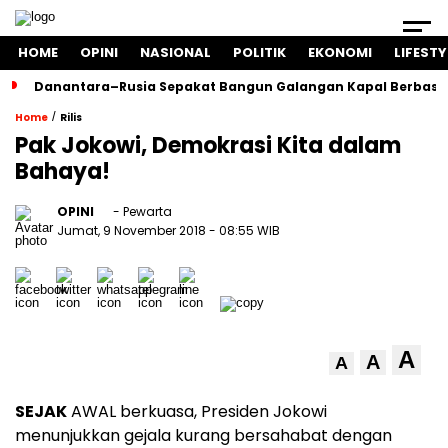
HOME
OPINI
NASIONAL
POLITIK
EKONOMI
LIFESTY
Danantara–Rusia Sepakat Bangun Galangan Kapal Berbasis
/
Home
Rilis
Pak Jokowi, Demokrasi Kita dalam
Bahaya!
OPINI
- Pewarta
Jumat, 9 November 2018
- 08:55 WIB
A
A
A
SEJAK
AWAL berkuasa, Presiden Jokowi
menunjukkan gejala kurang bersahabat dengan